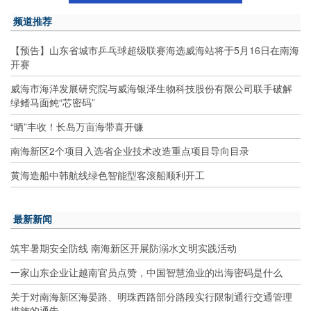
频道推荐
【预告】山东省城市乒乓球超级联赛海选威海站将于5月16日在南海
开赛
威海市海洋发展研究院与威海银泽生物科技股份有限公司联手破解
绿鳍马面鲀“芯密码”
“晒”丰收！长岛万亩海带喜开镰
南海新区2个项目入选省企业技术改造重点项目导向目录
黄海造船中韩航线绿色智能型客滚船顺利开工
最新新闻
筑牢暑期安全防线 南海新区开展防溺水文明实践活动
一家山东企业让越南官员点赞，中国智慧渔业的出海密码是什么
关于对南海新区海晏路、明珠西路部分路段实行限制通行交通管理
措施的通告