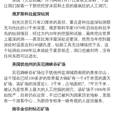
美国《大众机械》月刊网站1月17日发表文章称，下面
让我们探索一下那些挖穿冰层和土层的最疯狂的人工洞穴。
俄罗斯科拉超深钻洞
别光注意它只有23厘米的直径。重点是科拉超深钻洞那
无与伦比的12千米深度。俄罗斯科学家1970年启动在科拉半
岛的钻洞项目，经过大约20年的挖掘和试验，最终挖出世界
上最深的洞——甚至比海洋最深处还要深。然而当年挖到最
深处时温度达到180摄氏度，钻探工具无法继续挖下去。这
个钻洞自2008年以来就处于废弃状态，洞口也被封闭，没有
任何东西可以进出。
美国犹他州的宾厄姆峡谷矿场
宾厄姆峡谷矿场位于犹他州盐湖城西南部的奥奎尔山，
这个现在已经100多岁的世界最大铜矿有一个4千米宽的露天
矿场。该矿场的深度近1。2千米，占地面积7。7平方千米，
被认为是世界上最大的人工挖掘的洞穴。该矿场于1906年开
始投产，目前仍在运营，不过已被列为国家历史地标，里面
有一个游客中心，为那些专程来一睹奇观的人提供服务。
南非金伯利钻石矿场