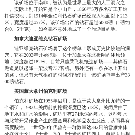
该矿场位于南非，被认为是世界上最大的人工洞穴之
一。实际上刚开始它是个小山丘，1866年5万多名矿工开始
挥镐挖地，到1914年金伯利钻石矿场已经深入地面以下213
米，宽度超过457米。该矿场出产的钻石超过6000磅（1磅约
合0。5千克），如今毫不意外地成了一个旅游目的地。
加拿大迪亚维克钻石矿场
迪亚维克钻石矿场属于这个榜单上形成历史比较短的洞
穴，它在2003年开始挖掘，位于加拿大在北极圈的冰原领
地，深度超过182米。目前只能乘飞机抵达矿场——其碎石
跑道足以起降一架波音737客机。另外还有一条在冰上开出
的路，但只有天气很好的时候才能使用。该矿场每年出产33
00磅钻石。
美国蒙大拿州伯克利矿场
伯克利矿场在1955年启用，是位于蒙大拿州比尤特的一
个铜矿，1982年关闭前的挖掘深度已达518米。关闭后由于
地下水和雨水的影响，矿坑里有274米深的积水。这些积水
与此前开采作业产生的重金属和化学品发生反应，从而具有
高度酸性。上世纪90年代曾有一群数量达342只的雪雁集体
死在这个长1。6千米、宽0。8千米的矿坑湖里，自那以后相