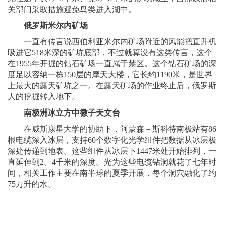
关部门采取措施避免鸟类进入湖中。
俄罗斯米尔内矿场
一直有传言说西伯利亚米尔内矿场附近的风能把直升机
吸进它518米深的矿坑底部，不过就算没有这类传言，这个
在1955年开掘的钻石矿场一直属于禁区。这个钻石矿场的深
度足以容纳一栋150层的摩天大楼，它长约1190米，是世界
上最大的露天矿坑之一。在露天矿场的作业终止后，俄罗斯
人的挖掘转入地下。
南极洲冰立方中微子天文台
在威斯康星大学的协助下，阿蒙森－斯科特南极站有86
根电缆深入冰层，支持60个数字化光学组件把数据从冰层极
深处传递到地表。这些组件从冰层下1447米处开始排列，一
直延伸到2。4千米的深度。光为这些电缆钻洞就花了七年时
间，相关工作主要在南半球的夏季开展，每个洞穴融化了约
75万升的水。