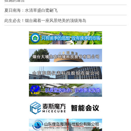
夏日南海：水清草盛白鹭翩飞
此生必去！烟台藏着一座风景绝美的顶级海岛