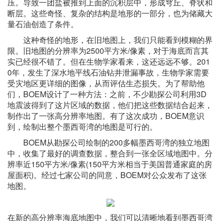
压。导致一团盐被推到上面的沉积层中，形成穹丘、脊状和
断层。这些奇怪、复杂的结构是地形的一部分，也为储藏大
量石油创造了条件。
这种奇怪的地形，在旧地图上，我们只能看到模糊的界
限。旧地图的分辨率为2500平方米/像素，对于海底而言其
实已经很不错了。但在生物学家看来，这还远远不够。201
0年，发生了深水地平线石油钻井泄漏事故，生物学家需要
受灾地区更详细的图像，从而评估生态损失。为了帮助他
们，BOEM设计了一种方法：之前，不少勘探公司利用3D
地震波得到了这片区域的数据，他们把这些数据结合起来，
制作出了一张高分辨率地图。有了这次成功，BOEM意识
到，绘制出整个墨西哥湾的地图是可行的。
BOEM从勘探公司绘制的200多幅墨西哥湾的独立地图
中，收集了最好的调查数据，整合到一张全区域地图中。分
辨率近150平方米/像素(150平方米相当于美国普通家庭的房
屋面积)。经过七家公司的同意，BOEM对公众发布了这张
地图。
在新的高分辨率海底地图中，我们可以清晰地看到墨西哥湾