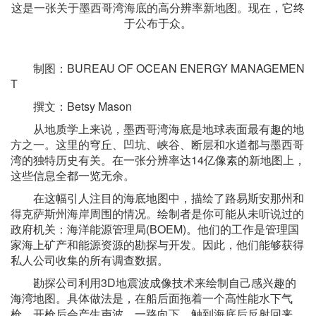
这是一张关于墨西哥湾海底的高分辨率新地图。现在，它终
于公布于众。
制图：BUREAU OF OCEAN ENERGY MANAGEMEN
T
撰文：Betsy Mason
从地质学上来说，墨西哥湾海底是地球表面最有趣的地
方之一。这里的穹丘、凹坑、峡谷、断层和水道都与墨西哥
湾的独特历史有关。在一张分辨率达14亿像素的新地图上，
这些信息全都一览无余。
在这幅引人注目的海底地图中，描绘了路易斯安那州和
得克萨斯州海岸周围的情况。绘制者是你可能从未听说过的
政府机关：海洋能源管理局(BOEM)。他们的工作是管理国
家海上矿产和能源资源的勘探与开发。因此，他们能够获得
私人公司收集的所有调查数据。
勘探公司利用3D地震波成像技术来绘制自己感兴趣的
海湾地图。具体做法是，在船后面拖着一个高性能水下气
枪。开枪后会产生声波，一路向下，触到海底后反射回来。