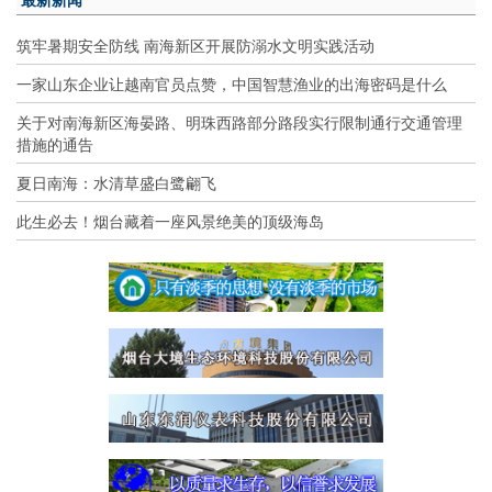
筑牢暑期安全防线 南海新区开展防溺水文明实践活动
一家山东企业让越南官员点赞，中国智慧渔业的出海密码是什么
关于对南海新区海晏路、明珠西路部分路段实行限制通行交通管理
措施的通告
夏日南海：水清草盛白鹭翩飞
此生必去！烟台藏着一座风景绝美的顶级海岛