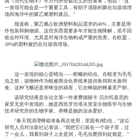
国《当代生物学》半月刊所登载论文的合著者，他说：“这
一发现可能会是一个重要工具，有助于清除积聚在垃圾填埋
场和海洋中的聚乙烯塑料废品。”
报道称，聚乙烯占欧洲塑料制品需求的40%，主要是用
作包装和购物袋。这些东西需要多年才能生物降解，若不回
收会对环境、尤其是对海洋生物构成严重的危害。在欧盟，
38%的塑料被扔在垃圾填埋场。
这一发现的核心是蜡虫——螟蛾的幼虫。在蜕变为毛毛
虫之前，该物种作为蛆被商业化养殖来提供鱼饵和水族饲
食。这种飞蛾还是养蜂业的祸害，它在蜂箱的蜂巢里产卵。
该研究结果是在论文第一作者费德丽卡·贝尔托基尼的
家里无意中发现的，她是西班牙坎塔夫里亚生物医学与生物
技术研究所的生物学家。养蜂是她的业余爱好。
“春天我清理蜂箱准备再次使用，里面有(蜡)虫，”这位
研究人员对法新社记者说，“我把它们装在一个袋子里，过
了一会儿，我看到袋子上全是洞，毛毛虫爬得到处都是。”