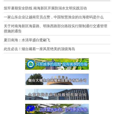
筑牢暑期安全防线 南海新区开展防溺水文明实践活动
一家山东企业让越南官员点赞，中国智慧渔业的出海密码是什么
关于对南海新区海晏路、明珠西路部分路段实行限制通行交通管理
措施的通告
夏日南海：水清草盛白鹭翩飞
此生必去！烟台藏着一座风景绝美的顶级海岛