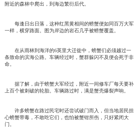
附近的森林中爬出，到海边繁衍后代。
每逢日出日落，这种红黑黄相间的螃蟹便如同百万大军
一样，横穿路面。图为岸边的岩石几乎被螃蟹覆盖。
在从雨林到海洋的6英里大迁徙中，螃蟹们必须越过一
条致命的滨海公路。车辆经过时，蟹群躲闪不及便会死于非
命。
据了解，由于螃蟹大军经过，附近一间修车厂每天要补
上百个被刺破的轮胎。车辆路过时，满是蟹壳爆裂声响。
许多螃蟹在路过民宅时还尝试破门而入，但当地居民担
心螃蟹带毒，不敢吃它们，也怕被蟹钳所伤，只好紧闭大
门。