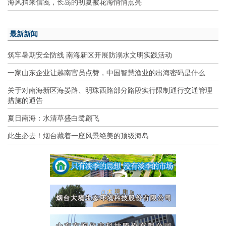
海风捎来信笺，长岛的初夏被花海悄悄点亮
最新新闻
筑牢暑期安全防线 南海新区开展防溺水文明实践活动
一家山东企业让越南官员点赞，中国智慧渔业的出海密码是什么
关于对南海新区海晏路、明珠西路部分路段实行限制通行交通管理
措施的通告
夏日南海：水清草盛白鹭翩飞
此生必去！烟台藏着一座风景绝美的顶级海岛