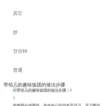
其它
炒
廿分钟
普通
带馅儿的趣味饭团的做法步骤
1
把烤肠分成两段，并在中心段切米字花刀，花刀要切