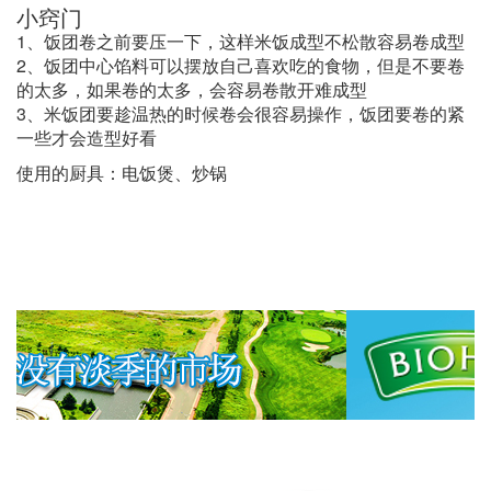
小窍门
1、饭团卷之前要压一下，这样米饭成型不松散容易卷成型
2、饭团中心馅料可以摆放自己喜欢吃的食物，但是不要卷
的太多，如果卷的太多，会容易卷散开难成型
3、米饭团要趁温热的时候卷会很容易操作，饭团要卷的紧
一些才会造型好看
使用的厨具：电饭煲、炒锅
200克
适量
适量
少许
口味
工艺
耗时
难度
1根
1张