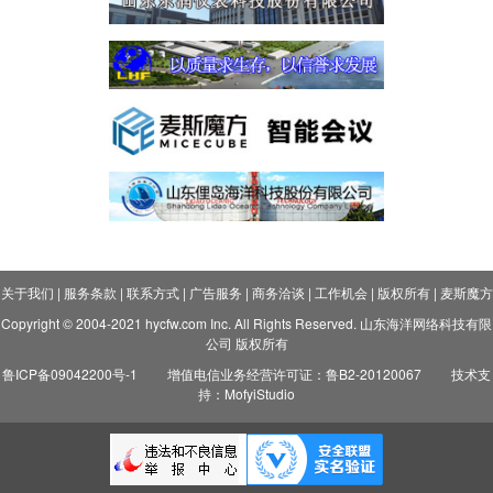
关于我们
|
服务条款
|
联系方式
|
广告服务
|
商务洽谈
|
工作机会
|
版权所有
|
麦斯魔方
Copyright © 2004-2021 hycfw.com Inc. All Rights Reserved. 山东海洋网络科技有限
公司 版权所有
鲁ICP备09042200号-1
增值电信业务经营许可证：鲁B2-20120067
技术支
持：MofyiStudio