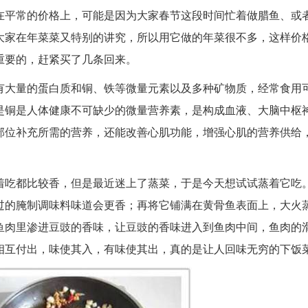
在平常的价格上，可能是因为大家春节这段时间忙着做腊鱼、或
大家在年菜菜又特别的讲究，所以用它做的年菜很不多，这样价
重要的，赶紧买了几条回来。
有大量的蛋白质和铜、铁等微量元素以及多种矿物质，经常食用
是铜是人体健康不可缺少的微量营养素，是构成血液、大脑中枢
部位补充所需的营养，还能改善心肌功能，增强心肌的营养供给
着吃都比较香，但是最近迷上了蒸菜，于是今天想试试蒸着它吃
过的腌制调味料味道会更香；再将它铺满在黄骨鱼表面上，大火
鱼肉里渗进豆豉的香味，让豆豉的香味进入到鱼肉中间，鱼肉的
相互付出，味使其入，有味使其出，真的是让人回味无穷的下饭