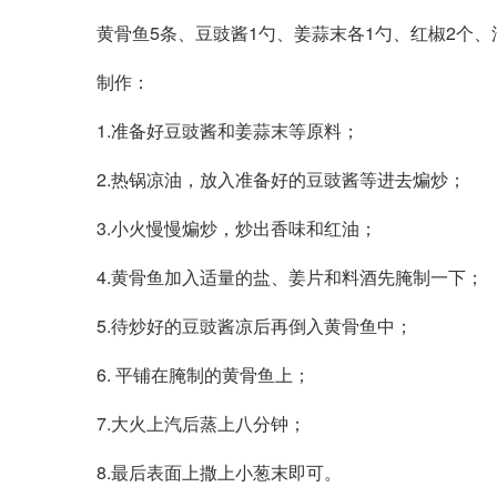
黄骨鱼5条、豆豉酱1勺、姜蒜末各1勺、红椒2个、
制作：
1.准备好豆豉酱和姜蒜末等原料；
2.热锅凉油，放入准备好的豆豉酱等进去煸炒；
3.小火慢慢煸炒，炒出香味和红油；
4.黄骨鱼加入适量的盐、姜片和料酒先腌制一下；
5.待炒好的豆豉酱凉后再倒入黄骨鱼中；
6. 平铺在腌制的黄骨鱼上；
7.大火上汽后蒸上八分钟；
8.最后表面上撒上小葱末即可。