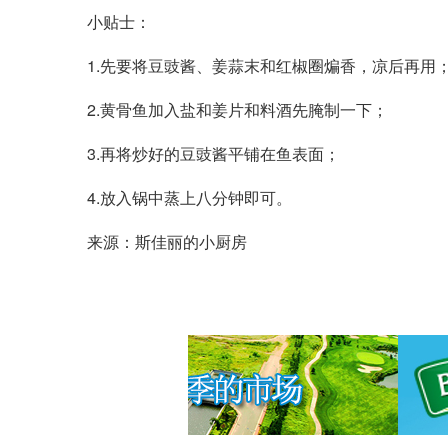
小贴士：
1.先要将豆豉酱、姜蒜末和红椒圈煸香，凉后再用
2.黄骨鱼加入盐和姜片和料酒先腌制一下；
3.再将炒好的豆豉酱平铺在鱼表面；
4.放入锅中蒸上八分钟即可。
来源：斯佳丽的小厨房