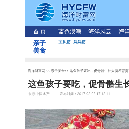
首 页
蓝色浪潮
海洋风云
海
亲子
宝贝篇
妈妈篇
美食
海洋财富网
>>
亲子美食
>>
这鱼孩子要吃，促骨骼生长大脑发育
这鱼孩子要吃，促骨骼生
来源:中国水产 发布时间：2017-02-03 17:12:11