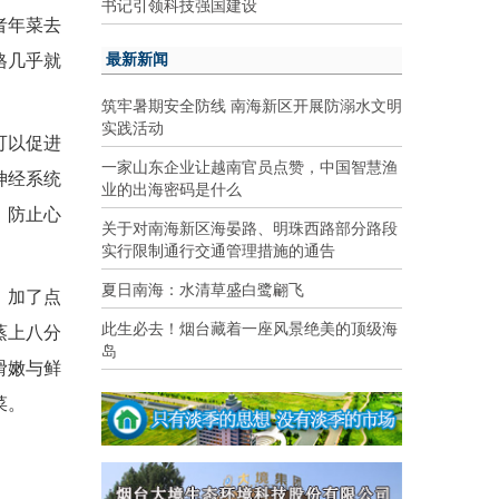
书记引领科技强国建设
者年菜去
最新新闻
格几乎就
筑牢暑期安全防线 南海新区开展防溺水文明
实践活动
可以促进
一家山东企业让越南官员点赞，中国智慧渔
神经系统
业的出海密码是什么
，防止心
关于对南海新区海晏路、明珠西路部分路段
实行限制通行交通管理措施的通告
夏日南海：水清草盛白鹭翩飞
。加了点
此生必去！烟台藏着一座风景绝美的顶级海
蒸上八分
岛
滑嫩与鲜
菜。