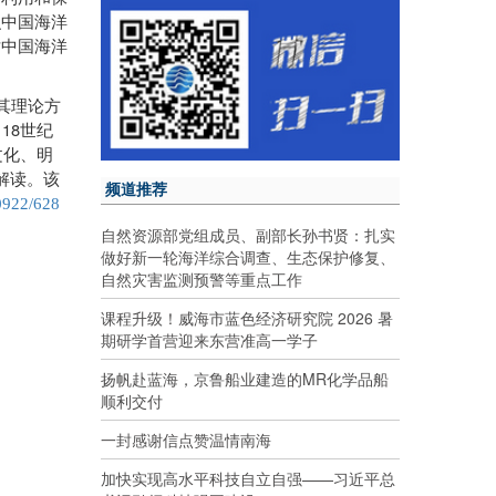
识中国海洋
对中国海洋
其理论方
18
～
世纪
文化、明
解读。该
频道推荐
0922/628
自然资源部党组成员、副部长孙书贤：扎实
做好新一轮海洋综合调查、生态保护修复、
自然灾害监测预警等重点工作
课程升级！威海市蓝色经济研究院 2026 暑
期研学首营迎来东营准高一学子
扬帆赴蓝海，京鲁船业建造的MR化学品船
顺利交付
一封感谢信点赞温情南海
加快实现高水平科技自立自强——习近平总