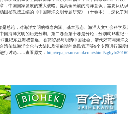
章，中国国家发展的重大战略。提高全民族的海洋意识，需要从认
杨国桢教授主编的《中国海洋文明专题研究》（十卷本），深化了
卷是总论，对海洋文明的概念内涵、基本形态、海洋人文社会科学及
16
中国海洋文明的历史分期。第二卷至第十卷是分论，分别就
世纪
17
世纪东亚海权竞逐、香药贸易与明清中国社会、清代郊商与海洋
9
台湾传统海洋文化与大陆以及清前期的岛民管理等
个专题进行深度
……
进行讨论
查看原文：
http://epaper.oceanol.com/shtml/zghyb/2016