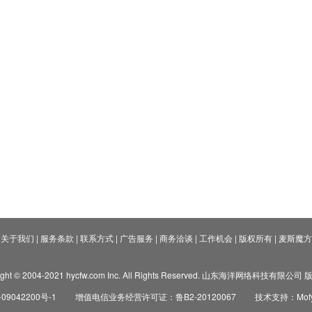
关于我们
|
服务条款
|
联系方式
|
广告服务
|
商务洽谈
|
工作机会
|
版权所有
|
麦斯魔方
ight © 2004-2021 hycfw.com Inc. All Rights Reserved. 山东海洋网络科技有限公
09042200号-1
增值电信业务经营许可证：鲁B2-20120067
技术支持：Mofyi