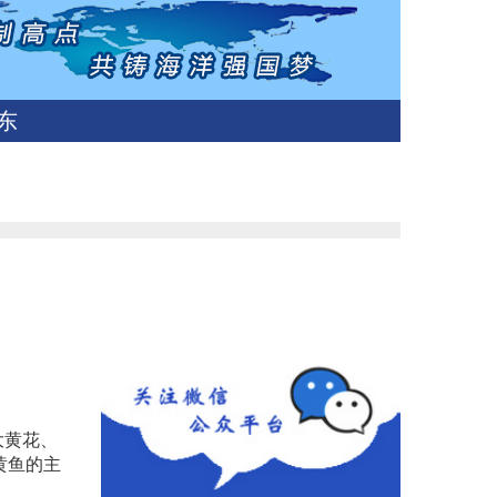
东
大黄花、
黄鱼的主