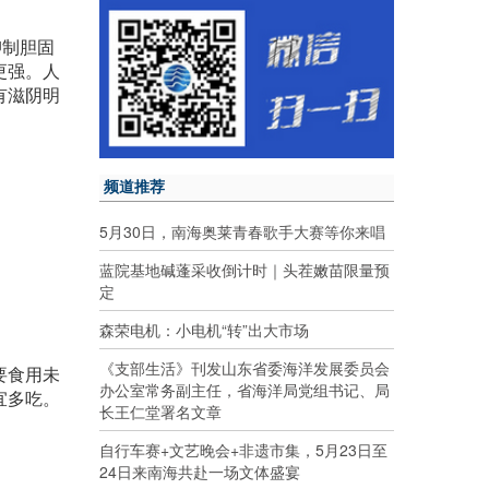
抑制胆固
更强。人
有滋阴明
频道推荐
5月30日，南海奥莱青春歌手大赛等你来唱
蓝院基地碱蓬采收倒计时｜头茬嫩苗限量预
定
森荣电机：小电机“转”出大市场
《支部生活》刊发山东省委海洋发展委员会
要食用未
办公室常务副主任，省海洋局党组书记、局
宜多吃。
长王仁堂署名文章
自行车赛+文艺晚会+非遗市集，5月23日至
24日来南海共赴一场文体盛宴