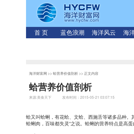
首 页
蓝色浪潮
海洋风云
海
海洋财富网
>>
蛤营养价值剖析
>> 正文内容
蛤营养价值剖析
来源:美食天下 发布时间：2015-05-21 03:07:15
蛤又叫蛤蜊，有花蛤、文蛤、西施舌等诸多品种。其肉
蛤蜊肉，百味都失灵”之说。蛤蜊的营养特点是高