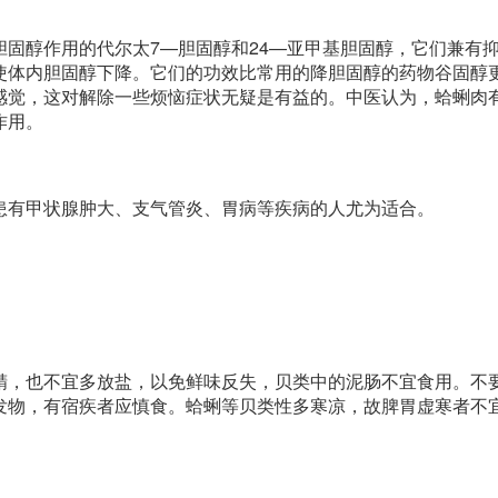
固醇作用的代尔太7—胆固醇和24—亚甲基胆固醇，它们兼有
使体内胆固醇下降。它们的功效比常用的降胆固醇的药物谷固醇
感觉，这对解除一些烦恼症状无疑是有益的。中医认为，蛤蜊肉
作用。
患有甲状腺肿大、支气管炎、胃病等疾病的人尤为适合。
精，也不宜多放盐，以免鲜味反失，贝类中的泥肠不宜食用。不
发物，有宿疾者应慎食。蛤蜊等贝类性多寒凉，故脾胃虚寒者不