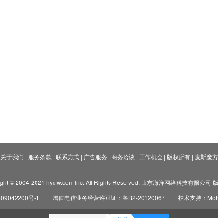
关于我们
|
服务条款
|
联系方式
|
广告服务
|
商务洽谈
|
工作机会
|
版权所有
|
麦斯魔方
ight © 2004-2021 hycfw.com Inc. All Rights Reserved. 山东海洋网络科技有限公
09042200号-1
增值电信业务经营许可证：鲁B2-20120067
技术支持：Mofyi