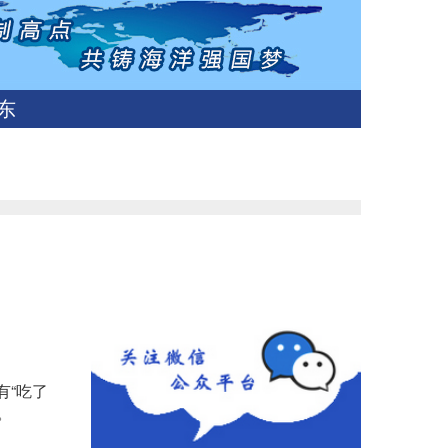
东
有“吃了
。