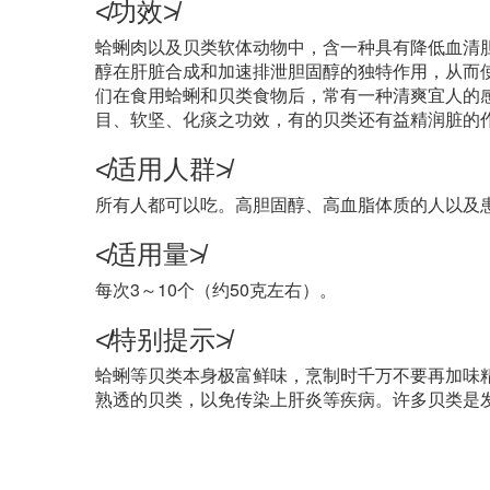
≮功效≯
蛤蜊肉以及贝类软体动物中，含一种具有降低血清胆
醇在肝脏合成和加速排泄胆固醇的独特作用，从而
们在食用蛤蜊和贝类食物后，常有一种清爽宜人的
目、软坚、化痰之功效，有的贝类还有益精润脏的
≮适用人群≯
所有人都可以吃。高胆固醇、高血脂体质的人以及
≮适用量≯
每次3～10个（约50克左右）。
≮特别提示≯
蛤蜊等贝类本身极富鲜味，烹制时千万不要再加味
熟透的贝类，以免传染上肝炎等疾病。许多贝类是