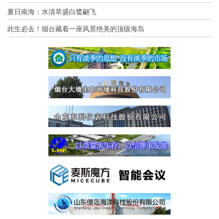
夏日南海：水清草盛白鹭翩飞
此生必去！烟台藏着一座风景绝美的顶级海岛