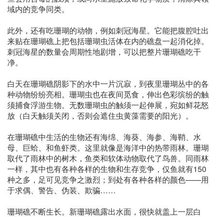
域内的竞争同类。
此外，还有吃珊瑚的动物，例如刺冠海星。它能把腹腔吐出
来贴在珊瑚礁上把包括珊瑚虫活体在内的礁盘一起消化掉。
刺冠海星的数量会周期性地剧增，可以把整片珊瑚礁吃干
净。
白天在珊瑚礁阴影下的水中一片沉寂，到夜里珊瑚丛中的各
种动物纷纷亮相。珊瑚虫也在夜间觅食，伸出色彩缤纷的触
须捕食浮游生物。无数珊瑚虫的触须一起伸展，宛如鲜花怒
放（白天触须关闭，否则会遮住虫黄藻需要的阳光）。
在珊瑚礁中生活的生物还有海绵、海葵、海参、海鞘、水
母、巨蛤、和鱼虾类。这里就像是海洋中的热带雨林。珊瑚
取代了雨林中的树木，鱼类和软体动物取代了鸟兽。同雨林
一样，其中也有各种各样的生物和生存竞争，仅鱼就有150
种之多，足可见竞争之激烈；到处有各种各样的颜色——用
于求偶、警告、伪装、欺骗……
珊瑚礁不断生长。新珊瑚礁露出水面，很快就盖上一层白