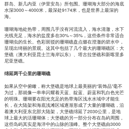
群岛、新几内亚（伊里安岛）所包围。珊瑚海大部分的海底
水深3000～4000米，最深处9174米，也是世界上最深的
海。
珊瑚海地处热带，周围几乎没有河流流入，海水清澈，水下
光线充足，海水的盐度多在30%～35%，这些条件非常适合
珊瑚虫的生长。色彩斑驳的珊瑚礁盘点缀在澄澈的碧水中，
呈现出绮丽的景观。这其中包括了几个最大的珊瑚礁区：大
堡礁（澳大利亚昆士兰海岸以东）、塔古拉堡礁和新喀里多
尼亚堡礁。
绵延两千公里的珊瑚礁
如果从空中俯瞰，称大堡礁是地球上最美丽的“装饰品”毫不
为过，那就像一串串闪耀着天蓝、靛蓝、蔚蓝和乳白色光芒
的明珠。珊瑚要在阳光充足的热带海区浅水水域中才能生
长，在大陆架和海底浅滩区域逐渐形成了大量的珊瑚礁，沿
着澳大利亚东北部大陆架，大堡礁绵延了2030公里，是地
球上最大的活珊瑚体；大堡礁的另一部分分布在岛屿周围，
这些岛屿其实是海洋中的山脉的顶峰。整个大堡礁由3000