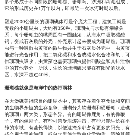
多个形成于不同阶段的珊瑚礁、珊瑚岛、沙洲和泻湖组成，
它的形成历史在1万年以内，即最近一次冰河时期以后。
塑造2000公里长的珊瑚礁体可是个庞大工程，建筑工就是
无数的小珊瑚虫，大约有350种。珊瑚虫与水母有亲缘关
系，每个珊瑚虫的嘴周围有一圈触须，从海水中吸取碳酸
钙，变成石灰质的外壳，外壳累计起来便成为珊瑚礁。珊瑚
虫与一种叫做虫黄藻的微生物共生于石灰质外壳中，虫黄藻
能进行光合作用，把二氧化碳和水合成碳水化合物和氧，可
供珊瑚虫吸收，虫黄藻也需要珊瑚虫提供硝酸盐和其排泄物
中的其他养分。所以，生长的珊瑚礁只能在有阳光的浅水
区，水深不超过40米。
珊瑚礁就像是海洋中的热带雨林
在大堡礁美得眩目的珊瑚丛中，其实存在着争夺食物和空间
的生物界永恒的生存竞争。珊瑚分为软珊瑚和硬珊瑚（造礁
的珊瑚）两大类，形态各异。有的珊瑚像鹿角，有的像鞭
子，有的像扇子。有些可禁受浪涛冲击，有些只能生长在平
静的水域。有些长得快，以便遮掩亲邻占有更多的阳光，有
些会用含毒的触须，或向水里施放致命化学物质，清除其领