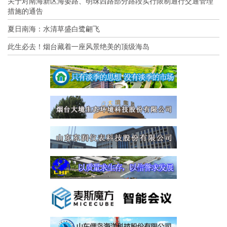
关于对南海新区海晏路、明珠西路部分路段实行限制通行交通管理
措施的通告
夏日南海：水清草盛白鹭翩飞
此生必去！烟台藏着一座风景绝美的顶级海岛