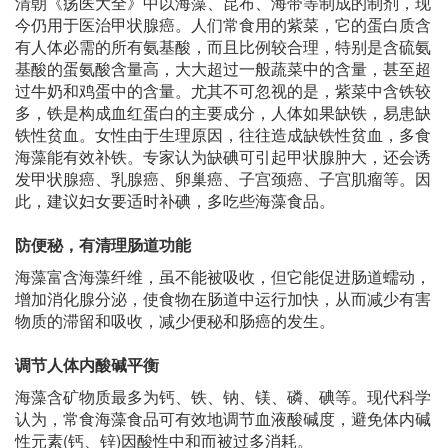
清朝《疡医大全》中以海藻、昆布、海带等制成的制剂，现
今仍用于医治甲状腺癌。人们常食用的紫菜，它的蛋白质含
有人体必需的所有氨基酸，而且比例较合理，特别是含硫氨
基酸的蛋氨酸含量高，大大超过一般蔬菜中的含量，甚至超
过牛奶和鸡蛋中的含量。尤其不可忽视的是，紫菜中含铁较
多，铁是构成血红蛋白的主要成分，人体如果缺铁，易患缺
铁性贫血。女性由于生理原因，往往造成缺铁性贫血，多食
海藻能有效补铁。专家认为缺碘可引起甲状腺肿大，还会诱
发甲状腺癌、乳腺癌、卵巢癌、子宫颈癌、子宫肌瘤等。因
此，建议妇女要适时补碘，多吃些海藻食品。
防便秘，有清理肠道功能
海藻富含海藻纤维，虽不能被吸收，但它能促进肠道蠕动，
增加消化腺分泌，使食物在肠道中运行加快，从而减少有害
物质的滞留和吸收，减少便秘和肠癌的发生。
调节人体内酸碱平衡
海藻含矿物质最多为钙、铁、钠、镁、磷、碘等。现代科学
认为，常食海藻食品可有效地调节血液酸碱度，避免体内碱
性元素(钙、锌)因酸性中和而被过多消耗。