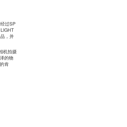
经过SP
IGHT
作品，并
相机拍摄
光泽的物
的肯