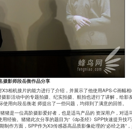
名摄影师段岳衡作品分享
X3相机接片的能力进行了介绍，并展示了他使用APS-C画幅相
师对摄影活动中的专题拍摄、纪实拍摄、航拍也进行了讲解，给影
际使用向段岳衡老 师提出了一些问题，均得到了满意的回答。
，猪猪是一位高阶摄影爱好者，也是适马产品的 资深用户，对适
用经验。猪猪此次分享的题目为“《dp圣经》SPP快速提升技巧
期制作方面，SPP作为X3传感器高品质影像处理的“必经之路”，