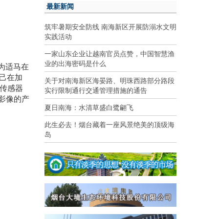
最新新闻
筑牢暑期安全防线 南海新区开展防溺水文明
实践活动
一家山东企业让越南官员点赞，中国智慧渔
业的出海密码是什么
为适马在
自己在加
关于对南海新区海晏路、明珠西路部分路段
3传感器
实行限制通行交通管理措施的通告
影像的产
夏日南海：水清草盛白鹭翩飞
此生必去！烟台藏着一座风景绝美的顶级海
岛