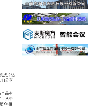
机接片达
友们分享
马产品有
”，从中
是X3相