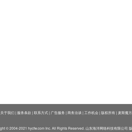
关于我们
|
服务条款
|
联系方式
|
广告服务
|
商务洽谈
|
工作机会
|
版权所有
|
麦斯魔方
ight © 2004-2021 hycfw.com Inc. All Rights Reserved. 山东海洋网络科技有限公