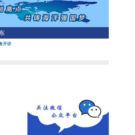
东
鲁开讲