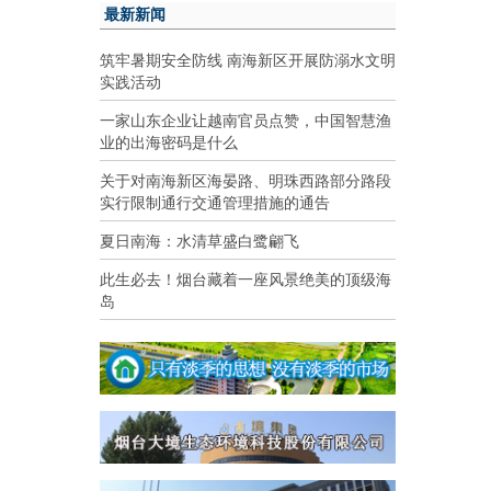
最新新闻
筑牢暑期安全防线 南海新区开展防溺水文明
实践活动
一家山东企业让越南官员点赞，中国智慧渔
业的出海密码是什么
关于对南海新区海晏路、明珠西路部分路段
实行限制通行交通管理措施的通告
夏日南海：水清草盛白鹭翩飞
此生必去！烟台藏着一座风景绝美的顶级海
岛