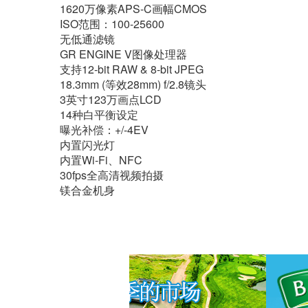
1620万像素APS-C画幅CMOS
ISO范围：100-25600
无低通滤镜
GR ENGINE V图像处理器
支持12-bit RAW & 8-bit JPEG
18.3mm (等效28mm) f/2.8镜头
3英寸123万画点LCD
14种白平衡设定
曝光补偿：+/-4EV
内置闪光灯
内置Wi-Fi、NFC
30fps全高清视频拍摄
镁合金机身