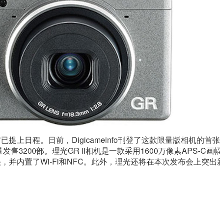
布已提上日程。日前，Digicameinfo刊登了这款限量版相机的首
发售3200部。理光GR II相机是一款采用1600万像素APS-C画
8镜头，并内置了Wi-Fi和NFC。此外，理光还将在本次发布会上突