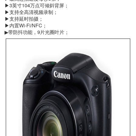
▶3英寸104万点可倾斜背屏；
▶支持全高清视频录制；
▶支持延时拍摄；
▶内置Wi-Fi/NFC；
▶带防抖功能，9片光圈叶片；