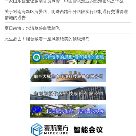
一家山东企业让越南官员点赞，中国智慧渔业的出海密码是什么
关于对南海新区海晏路、明珠西路部分路段实行限制通行交通管理
措施的通告
夏日南海：水清草盛白鹭翩飞
此生必去！烟台藏着一座风景绝美的顶级海岛