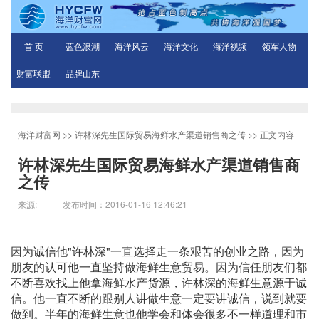
首 页
蓝色浪潮
海洋风云
海洋文化
海洋视频
领军人物
财富联盟
品牌山东
海洋财富网
>>
许林深先生国际贸易海鲜水产渠道销售商之传
>> 正文内容
许林深先生国际贸易海鲜水产渠道销售商
之传
来源: 发布时间：2016-01-16 12:46:21
因为诚信他"许林深"一直选择走一条艰苦的创业之路，因为
朋友的认可他一直坚持做海鲜生意贸易。因为信任朋友们都
不断喜欢找上他拿海鲜水产货源，许林深的海鲜生意源于诚
信。他一直不断的跟别人讲做生意一定要讲诚信，说到就要
做到。半年的海鲜生意也他学会和体会很多不一样道理和市