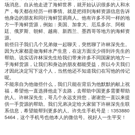
场消息。自从他走进了海鲜世界，就开始认识很多的人和水
产，每天都在经历一样事情。就是把得到海鲜资源信息告诉
他身边的朋友和同行海鲜贸易商人。他有许多不同一样的地
方一手海鲜货源，例如：美国、加拿大、厄瓜多尔、阿根
廷、俄罗斯、朝鲜、越南、新西兰、墨西哥等地方的海鲜资
源。
前些日子我们几个兄弟做一起聊天，突然聊了许林深先生。
因为大家都是做海鲜水产生意，在这方面没少得到许先生的
帮助。说实话许林深先生给我们带来许多不同国家的地方一
手海鲜货源，让我们和身边的朋友都能受益，所以今天我们
才因此决定写下这个人，当然他还不知道我们在写他的传记
呢。
不能亲自为他做些什么，我们只能在背后为他默默的献上祝
福，希望他一直选择他走下去路，去帮助中国更多需要帮助
的人。许林深先生，哥几个永远支持您，谢谢您一直以来提
供一手货源的帮助。我们兄弟决定给大家留下许林深先生联
系信息，希望能帮到更多的人。许先生手机号是：1353880
5464，这个手机号也他本人的微信号。祝好人一生平安！