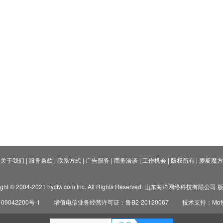
关于我们
|
服务条款
|
联系方式
|
广告服务
|
商务洽谈
|
工作机会
|
版权所有
|
麦斯魔方
ight © 2004-2021 hycfw.com Inc. All Rights Reserved. 山东海洋网络科技有限公
09042200号-1
增值电信业务经营许可证：鲁B2-20120067
技术支持：Mofyi