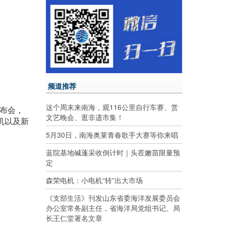
频道推荐
这个周末来南海，观116公里自行车赛、赏
布会，
文艺晚会、逛非遗市集！
机以及新
5月30日，南海奥莱青春歌手大赛等你来唱
蓝院基地碱蓬采收倒计时｜头茬嫩苗限量预
定
森荣电机：小电机“转”出大市场
《支部生活》刊发山东省委海洋发展委员会
办公室常务副主任，省海洋局党组书记、局
长王仁堂署名文章