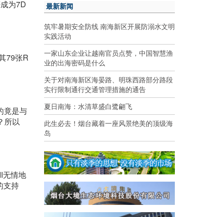
成为7D
最新新闻
筑牢暑期安全防线 南海新区开展防溺水文明
实践活动
一家山东企业让越南官员点赞，中国智慧渔
其79张R
业的出海密码是什么
关于对南海新区海晏路、明珠西路部分路段
实行限制通行交通管理措施的通告
夏日南海：水清草盛白鹭翩飞
用的竟是与
？所以
此生必去！烟台藏着一座风景绝美的顶级海
岛
I无情地
的支持