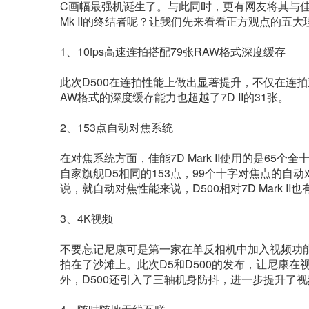
C画幅最强机诞生了。与此同时，更有网友将其与佳能
Mk II的终结者呢？让我们先来看看正方观点的五大
1、10fps高速连拍搭配79张RAW格式深度缓存
此次D500在连拍性能上做出显著提升，不仅在连拍速度上
AW格式的深度缓存能力也超越了7D II的31张。
2、153点自动对焦系统
在对焦系统方面，佳能7D Mark II使用的是6
自家旗舰D5相同的153点，99个十字对焦点的
说，就自动对焦性能来说，D500相对7D Mark II
3、4K视频
不要忘记尼康可是第一家在单反相机中加入视频功能的
拍在了沙滩上。此次D5和D500的发布，让尼康
外，D500还引入了三轴机身防抖，进一步提升了