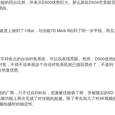
的同台比拼，并表示D500优势巨大。那么新款D500究竟能否
理由。
做到了10fps，与佳能7D Mark II站到了同一水平线，而且
5个全十字对焦点的自动对焦系统，可以说表现亮眼。然而，D500使
自动对焦，不得不说单就这个自动对焦系统就已值回票价了，不是吗
也有明显优势。
厂商，只不过自D90后，尼康被佳能偷了师，并被随后的5D I
在视频功能上再次完成了对佳能的超越。除了率先加入了对4K视频
视频拍摄时的稳定性。