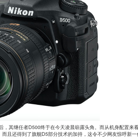
数年后，其继任者D500终于在今天凌晨崭露头角。而从机身配置来
而且还得到了旗舰D5部分技术的加持，这令不少网友惊呼新一代