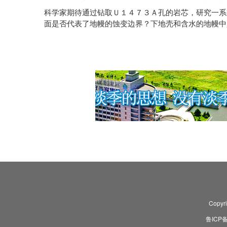
科学家期待通过钻取Ｕ１４７３Ａ孔的岩芯，研究一系
面是否代表了地幔的蚀变边界？下地壳和含水的地幔中
Copyr
鲁ICP备