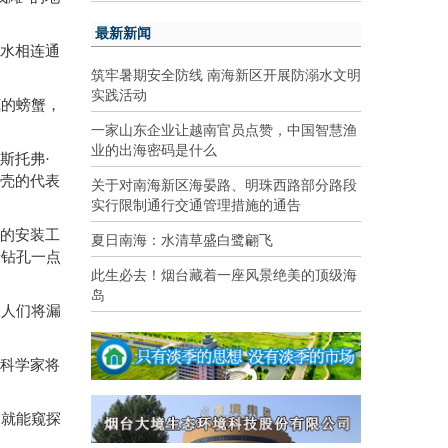
最新新闻
海水相连通
筑牢暑期安全防线 南海新区开展防溺水文明
。
实践活动
底的螃蟹，
一家山东企业让越南官员点赞，中国智慧渔
业的出海密码是什么
斯托弗·
地壳的代表
关于对南海新区海晏路、明珠西路部分路段
实行限制通行交通管理措施的通告
置的安装工
夏日南海：水清草盛白鹭翩飞
着钻孔一点
此生必去！烟台藏着一座风景绝美的顶级海
岛
工人们将漏
。科学家将
，就能窥探