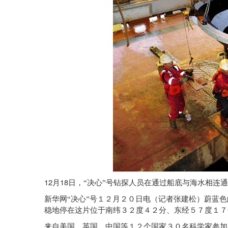
12
18
月
日
，“决心”号钻探人员在通过船底与海水相连
新华网“决心”号１２月２０日电（记者张建松）蔚蓝
稳地停在这片位于南纬３２度４２分、东经５７度１７
来自美国、英国、中国等１２个国家３０名科学家参加