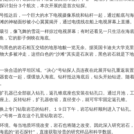
探计划分３个航次，本次开展的是首次钻探。
”号抵达后，一个巨大的水下电视摄像系统和钻杆一起，通过船底与
滩的神秘面纱被小心翼翼揭开，通过电缆线在船上电视屏幕上直播
吸引，像飞舞的雪花一样掠过电视屏幕；有时还看见一只生活在海
鲨鱼，它的影子倒映在海底。
”与黑色的岩石相互交错的地形地貌一览无余。据英国卡迪夫大学克里
物大多被冲走，这些白色的“沙滩”其实是石灰岩，黑色岩石就是下
一块合适的平坦区域。“决心”号钻探人员连夜在此展开钻孔重返装
器套在一起，缓缓放入海底。钻杆抵达海底后，钻头开始钻进。随
。
扩孔器已全部嵌入钻孔，返孔锥底座也安装在钻孔口。通过月池，
座上。反转钻杆，扩孔器收缩，直径变小，就可牢牢固定返孔锥。
，换上专门钻取岩芯的钻杆。１９日下午，岩芯钻杆顺利进入了钻孔
心”号将一直在这个孔里钻取岩芯。
环境。每当地质环境改变，岩石也将随之改变。因此深入研究岩石
海底的“岩石探针”，直接获取珍贵的研究样品和科学数据。