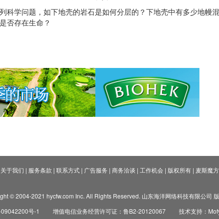
列科学问题，如下地壳的岩石是如何分层的？下地壳中有多少地幔
是否存在生命？
关于我们
|
服务条款
|
联系方式
|
广告服务
|
商务洽谈
|
工作机会
|
版权所有
|
麦斯魔方
ight © 2004-2021 hycfw.com Inc. All Rights Reserved. 山东海洋网络科技有限公
09042200号-1
增值电信业务经营许可证：鲁B2-20120067
技术支持：Mofyi