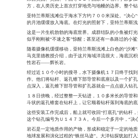
方，在人类历史上首次打穿地壳与地幔的边界。整个钻
亚特兰蒂斯浅滩位于海水下方约７００米深处。“决心
的月池缓缓放入海底。在灯光的照射下，亚特兰蒂斯浅
这是一片生机勃勃的海底世界。成群结队的小鱼被灯光
似乎刚刚被“不速之客”惊醒；甚至还有一条路过的小
随着摄像机缓缓移动，亚特兰蒂斯浅滩上白色的“沙滩
马克里德教授介绍，由于这片海域洋流很大，海底沉积
性岩石——辉长岩。
经过近１０个小时的搜寻，水下摄像机１７日终于找到
作。他们将钻杆、返孔锥下部导管和底座以及一个扩孔
点深入，返孔锥下部导管和扩孔器就会一点点嵌入钻孔
１８日傍晚，经过整整一天钻进，１０多米长的导管和
斗状的返孔锥套在钻杆上，让它顺着钻杆落到海底的底
这些安装工作完成后，船上就可收回“打底孔”的钻杆
这个钻孔编号为Ｕ１４７３Ａ。今后一个多月中，“决
岩石是一定地质作用的产物，形成和稳定于一定的地质
地球发展和演化过程的“蛛丝马迹”。大洋钻探犹如打入