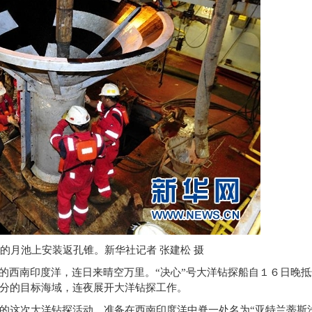
通的月池上安装返孔锥。新华社记者
张建松
摄
色的西南印度洋，连日来晴空万里。“决心”号大洋钻探船自１６日晚
分的目标海域，连夜展开大洋钻探工作。
的这次大洋钻探活动，准备在西南印度洋中脊一处名为“亚特兰蒂斯