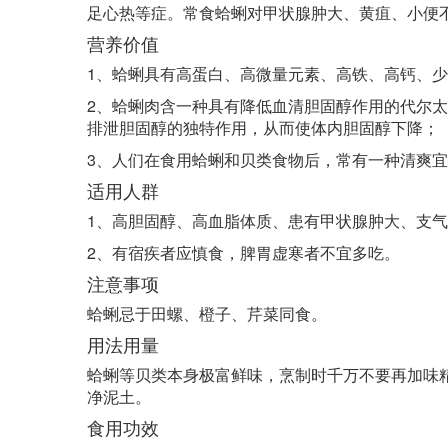
足心热等症。常食蛤蜊对甲状腺肿大、黄疽、小便
营养价值
1、蛤蜊具有高蛋白、高微量元素、高铁、高钙、
2、蛤蜊肉含一种具有降低血清胆固醇作用的代尔太
排泄胆固醇的独特作用，从而使体内胆固醇下降；
3、人们在食用蛤蜊和贝类食物后，常有一种清爽
适用人群
1、高胆固醇、高血脂体质、患有甲状腺肿大、支
2、有宿疾者应慎食，脾胃虚寒者不宜多吃。
注意事项
蛤蜊忌于田螺、橙子、芹菜同食。
用法用量
蛤蜊等贝类本身极富鲜味，烹制时千万不要再加味
净泥土。
食用功效