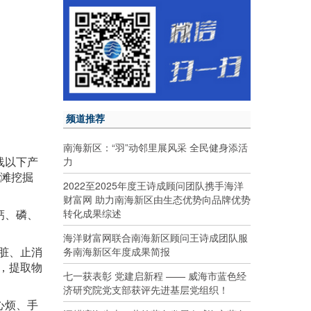
频道推荐
南海新区：“羽”动邻里展风采 全民健身添活
线以下产
力
海滩挖掘
2022至2025年度王诗成顾问团队携手海洋
财富网 助力南海新区由生态优势向品牌优势
转化成果综述
钙、磷、
海洋财富网联合南海新区顾问王诗成团队服
脏、止消
务南海新区年度成果简报
，提取物
七一获表彰 党建启新程 —— 威海市蓝色经
济研究院党支部获评先进基层党组织！
心烦、手