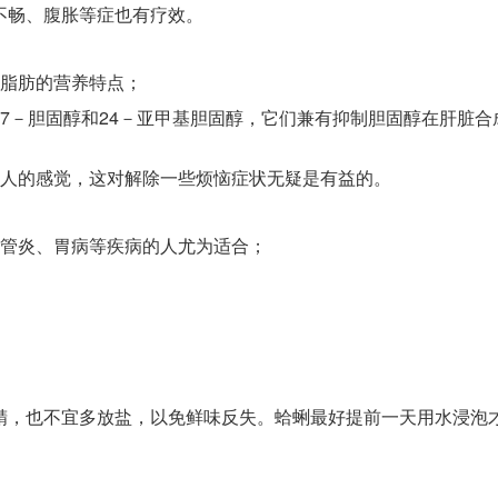
不畅、腹胀等症也有疗效。
少脂肪的营养特点；
7－胆固醇和24－亚甲基胆固醇，它们兼有抑制胆固醇在肝脏合
宜人的感觉，这对解除一些烦恼症状无疑是有益的。
气管炎、胃病等疾病的人尤为适合；
精，也不宜多放盐，以免鲜味反失。蛤蜊最好提前一天用水浸泡