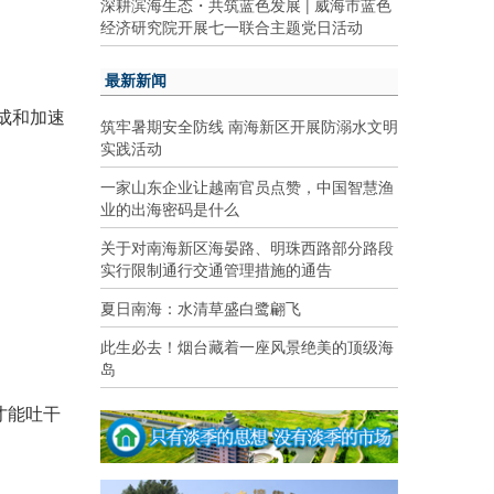
深耕滨海生态・共筑蓝色发展 | 威海市蓝色
经济研究院开展七一联合主题党日活动
最新新闻
成和加速
筑牢暑期安全防线 南海新区开展防溺水文明
实践活动
一家山东企业让越南官员点赞，中国智慧渔
业的出海密码是什么
关于对南海新区海晏路、明珠西路部分路段
实行限制通行交通管理措施的通告
夏日南海：水清草盛白鹭翩飞
此生必去！烟台藏着一座风景绝美的顶级海
岛
才能吐干