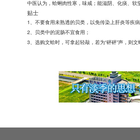
中医认为，蛤蜊肉性寒，味咸；能滋阴、化痰、软
贴士
1、不要食用未熟透的贝类，以免传染上肝炎等疾
2、贝类中的泥肠不宜食用；
3、选购文蛤时，可拿起轻敲，若为“砰砰”声，则文