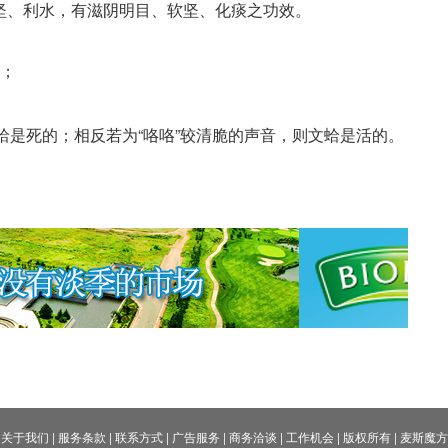
坚、利水，有滋阴明目、软坚、化痰之功效。
病；
蛤是死的；相反若为“咯咯”较清脆的声音，则文蛤是活的。
关于我们
|
服务条款
|
联系方式
|
广告服务
|
商务洽谈
|
工作机会
|
版权所有
|
麦斯魔方