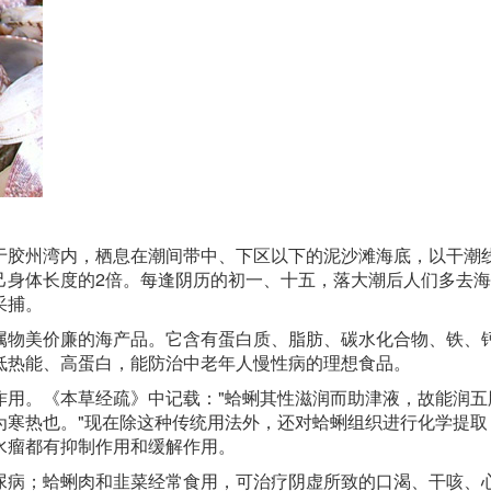
于胶州湾内，栖息在潮间带中、下区以下的泥沙滩海底，以干潮
己身体长度的2倍。每逢阴历的初一、十五，落大潮后人们多去
采捕。
属物美价廉的海产品。它含有蛋白质、脂肪、碳水化合物、铁、
低热能、高蛋白，能防治中老年人慢性病的理想食品。
作用。《本草经疏》中记载："蛤蜊其性滋润而助津液，故能润五
为寒热也。"现在除这种传统用法外，还对蛤蜊组织进行化学提取
水瘤都有抑制作用和缓解作用。
尿病；蛤蜊肉和韭菜经常食用，可治疗阴虚所致的口渴、干咳、