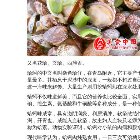
又名花蛤、文蛤、西施舌。
蛤蜊的中文名叫杂色蛤仔，在青岛附近，它主要产
量最多。其栖息于泥沙中的深度，一般都不超过自
这一海味来解馋。大量生产则用挖蛤蜊船在深水处
蛤蜊不仅味道鲜美，而且它的营养也比较全面，实
碘、维生素、氨基酸和牛磺酸等多种成分，是一种
蛤蜊味咸寒，具有滋阴润燥、利尿消肿、软坚散结
渴，开胃也。咸能入血软坚，故主妇人血块及老癖
称为蛤素。动物实验证明，蛤蜊对小鼠的肉瘤和腹
现代医学认为，蛤蜊肉炖熟食用，一日三次可治糖