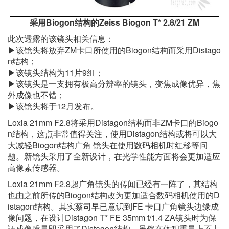
采用Biogon结构的Zeiss Biogon T* 2.8/21 ZM
此次透露的该镜头相关信息：
▶该镜头将放弃ZM卡口所使用的Biogon结构而采用Distago
n结构；
▶该镜头结构为11片9组；
▶该镜头是一支拥有极高分辨率的镜头，变焦成像优异，焦
外成像也不错；
▶该镜头将于12月发布。
Loxia 21mm F2.8将采用Distagon结构而非ZM卡口的Biogo
n结构，这点非常值得关注，使用Distagon结构或将可以大
大减轻Biogon结构广角 镜头在使用数码相机时红移等问
题。新镜头采用了全新设计，在光学性能方面将会更加适应
高像素传感器。
Loxia 21mm F2.8超广角镜头的传闻已经有一阵了，其结构
也由之前所传的Biogon结构改为更加适合数码相机使用的D
istagon结构。其实蔡司早已意识到FE 卡口广角镜头边缘成
像问题，在设计Distagon T* FE 35mm f/1.4 ZA镜头时为保
证成像质量即采用了Distagon结构，虽然在体积重量上不占