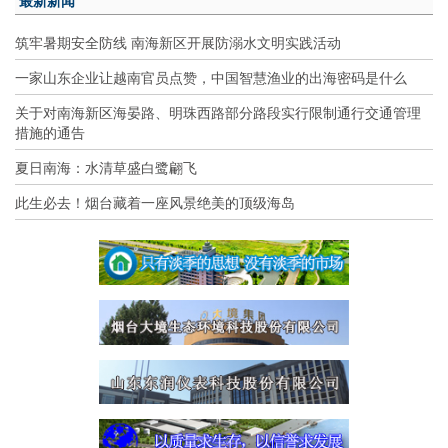
最新新闻
筑牢暑期安全防线 南海新区开展防溺水文明实践活动
一家山东企业让越南官员点赞，中国智慧渔业的出海密码是什么
关于对南海新区海晏路、明珠西路部分路段实行限制通行交通管理
措施的通告
夏日南海：水清草盛白鹭翩飞
此生必去！烟台藏着一座风景绝美的顶级海岛