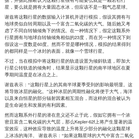
据，并据此推断认为这颗行星很有可能要么就是一颗岩石行
星，要么就是拥有大量固态水冰，但应该不是一颗气态星球。
谢兹将这颗行星的数据输入计算机并进行模拟，假设其拥有与
地球类似自转周期以及一个富含二氧化碳的大气。随后她又考
虑了不同自转轴倾角下的情况。在一种情况下，假定这颗系外
23
行星拥有与地球自转轴倾角相似的
度，而在另一种情况下则
60
假设这一度数是
度。然而不管是哪种情况，模拟的结果得到
的都同样是一个冰封的表面，就像一个雪球行星。
不过，当在模拟中将这颗行星的轨道设置为倾斜轨道，即加大
行星公转轨道的倾角时，结果显示这颗行星的南半球地区在夏
季期间温度是在冰点之上。
谢兹表示：“这颗行星上的其南半球夏季受到的影响最明显。这
将导致冰层的融化。”这种冰层的周期性融化将便于大气，海洋
以及来自恒星的部分辐射因素相互混合，而这样的混合被认为
是生命诞生和发展的有利因素。
然而这颗系外行星的潜在意义还不止于此，假如它拥有一个浓
Kepler-62f
密且富含二氧化碳的大气层，那么
上将产生显著的温
室效应，这种效应导致的温度上升将至少部分的融化这颗星球
上冰冻的海洋。
谢兹表示：“如果这颗星球的大气中富含二氧化