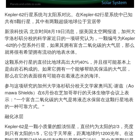
Kepler-62
Kepler-62
行星系统与太阳系对比。在
行星系统中已知
5
共有
颗行星，其中有两颗超级地球位于宜居带
8
19
新浪科技讯
北京时间
月
日
消息，据美国太空网报道，加州大
Kepler
学洛杉矶分校的科学家近日的一项研究认为，一颗编号为
-62f
的小型系外行星，如果其拥有富含二氧化碳的大气层，那么
就将很有希望拥有流动的地表水体。
40%
这颗系外行星的直径比地球高出大约
，并且很可能基本上
是由岩石构成的。如果它拥有一个能够帮助其保温的大气层，
那么在它的表面很有可能存在着液态水的海洋。
Ao
参与这项研究的加州大学洛杉矶分校天文学家奥玛瓦·谢兹（
mawa Shields
6
）在
月份在芝加哥举行的天体生物学会议上表
示：“一个富含二氧化碳的大气是将液态水保留在这颗行星地表
的一种可靠方式。”
融化冰层
Kepler-62
2/3
是一颗小质量的黯淡恒星，直径约为太阳的
，亮度
1/5
1200
则只有太阳的
，它位于天琴座，距离地球约
光年。在这
5