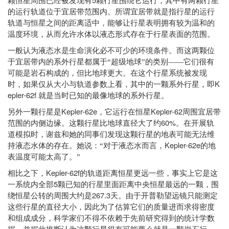
颗恒星周围已经被发现有
颗行星围绕它运行，其中有两颗行星
的运行轨道位于宜居带范围内。所谓宜居带就是指行星的运行
轨道与恒星之间的距离适中，能够让行星表明拥有较为温和的
温度环境，从而允许水体以液态形式存在于行星表面的范围。
一般认为液态水是生命演化必不可少的环境条件。而这两颗位
于宜居带内的系外行星都属于“超级地球”的类别——它们很有
可能是岩石构成的，但比地球更大。在这个行星系统被发现
K
时，如果仅从大小与轨道参数上看，其中的一颗系外行星，即
epler-62f
就是当时已知的最像地球的系外行星。
Kepler-62e
Kepler-62
另外一颗行星是
，它运行在恒星
周围宜居带
60%
范围的内侧边缘。这颗行星比地球直径大了约
。在开展轨
道模拟时，谢兹和她的同事们发现这颗行星的地表可能无法维
Kepler-62e
持液态水体的存在。她说：“对于液态水而言，
的地
表温度可能太高了。”
Kepler-62f
相比之下，
的轨道距离恒星更远一些，事实上它是这
5
一系统内全部
颗已知的行星里面距离中央恒星最远的一颗，围
267.3
绕恒星公转的周围大约是
天。由于开普勒望远镜只能测定
这些行星的直径大小，因此为了估算它们的质量进而求得密度
和组成成分，科学家们不得不依赖于先前研究得到的统计学数