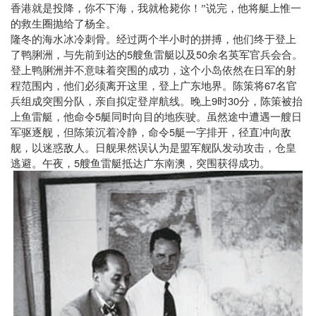
香港就是投降，你不下海，我就枪毙你！”说完，他将艇上惟一
的救生圈抛给了杨全。
隆冬的海水冰冷刺骨。经过两个半小时的拼搏，他们终于登上
5
50
了鸭脷洲，与先前到达的
艘鱼雷艇以及
余名英军官兵会合。
登上鸭脷洲并不意味着突围的成功，这个小岛依然在日军的射
67
程范围内，他们必须离开这里，登上广东地界。陈策将
名官
9
30
兵组成突围分队，亲自拟定登岸航线。晚上
时
分，陈策被抬
5
上鱼雷艇，他命令
艇同时向目的地疾驶。虽然途中遭遇一艘日
5
军驱逐舰，但陈策沉着冷静，命令
艇一字排开，径直冲向敌
舰，以迷惑敌人。日舰果然误认为是盟军舰队发动攻击，仓皇
5
逃避。午夜，
艘鱼雷艇抵达广东南澳，突围获得成功。