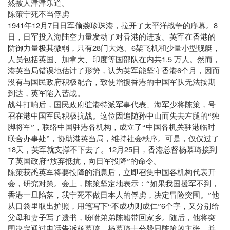
然被人津津乐道。
陈策宁死不当俘虏
1941
12
7
8
年
月
日
日军偷袭珍珠港，拉开了太平洋战争的序幕。
日，日军投入海陆空力量发动了对香港的进攻。英军在香港的
28
6
防御力量极其微弱，只有
门大炮、
架飞机和少量小型舰艇，
1.5
人员包括英国、加拿大、印度等国部队在内共
万人。然而，
6
港英当局错误地估计了形势，认为英军能坚守香港
个月，因而
没有与国民政府积极配合，致使增援香港的中国军队无法按期
到达，英军陷入苦战。
战斗打响后，国民政府驻港特派军事代表、海军少将陈策，号
召在港中国军民积极抗战。这位因追随孙中山而失去左腿的“独
脚将军”，联络中国驻港各机构，成立了“中国各机关驻港临时
联合办事处”，协助港英当局，维持社会秩序。可是，仅仅过了
18
12
25
天，英军就支撑不下去了。
月
日，香港总督杨慕琦接到
了英国政府“放弃抵抗，向日军投降”的命令。
陈策获悉英军将要投降的消息后，立即召集中国各机构代表开
会，研究对策。会上，陈策坚定地表示：“如果我国援军不到，
香港一旦陷落，我宁死不做日本人的俘虏，决定冒险突围。”他
6
从口袋里取出护照，用笔写下“不成功则成仁”
个字，又分别给
父母和妻子写了遗书，吩咐弟弟陈籍带回家乡。随后，他将突
围决定通过电话告诉杨慕琦。杨慕琦十分赞同陈策的主张，并