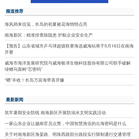
频道推荐
海风捎来信笺，长岛的初夏被花海悄悄点亮
南海新区：精准排查除隐患 护航企业安全生产
【预告】山东省城市乒乓球超级联赛海选威海站将于5月16日在南海
开赛
威海市海洋发展研究院与威海银泽生物科技股份有限公司联手破解
绿鳍马面鲀“芯密码”
“晒”丰收！长岛万亩海带喜开镰
最新新闻
筑牢暑期安全防线 南海新区开展防溺水文明实践活动
一家山东企业让越南官员点赞，中国智慧渔业的出海密码是什么
关于对南海新区海晏路、明珠西路部分路段实行限制通行交通管理