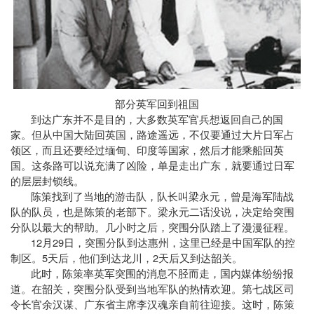
部分英军回到祖国
到达广东并不是目的，大多数英军官兵想返回自己的国
家。但从中国大陆回英国，路途遥远，不仅要通过大片日军占
领区，而且还要经过缅甸、印度等国家，然后才能乘船回英
国。这条路可以说充满了凶险，单是走出广东，就要通过日军
的层层封锁线。
陈策找到了当地的游击队，队长叫梁永元，曾是海军陆战
队的队员，也是陈策的老部下。梁永元二话没说，决定给突围
分队以最大的帮助。几小时之后，突围分队踏上了漫漫征程。
12
29
月
日
，突围分队到达惠州，这里已经是中国军队的控
5
2
制区。
天后，他们到达龙川，
天后又到达韶关。
此时，陈策率英军突围的消息不胫而走，国内媒体纷纷报
道。在韶关，突围分队受到当地军队的热情欢迎。第七战区司
令长官余汉谋、广东省主席李汉魂亲自前往迎接。这时，陈策