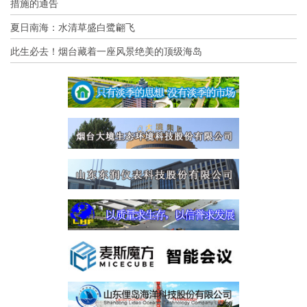
措施的通告
夏日南海：水清草盛白鹭翩飞
此生必去！烟台藏着一座风景绝美的顶级海岛