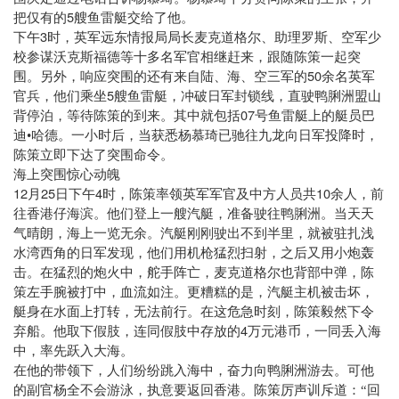
5
把仅有的
艘鱼雷艇交给了他。
3
下午
时，英军远东情报局局长麦克道格尔、助理罗斯、空军少
校参谋沃克斯福德等十多名军官相继赶来，跟随陈策一起突
50
围。另外，响应突围的还有来自陆、海、空三军的
余名英军
5
官兵，他们乘坐
艘鱼雷艇，冲破日军封锁线，直驶鸭脷洲盟山
07
背停泊，等待陈策的到来。其中就包括
号鱼雷艇上的艇员巴
迪•哈德。一小时后，当获悉杨慕琦已驰往九龙向日军投降时，
陈策立即下达了突围命令。
海上突围惊心动魄
12
25
4
10
月
日
下午
时，陈策率领英军军官及中方人员共
余人，前
往香港仔海滨。他们登上一艘汽艇，准备驶往鸭脷洲。当天天
气晴朗，海上一览无余。汽艇刚刚驶出不到半里，就被驻扎浅
水湾西角的日军发现，他们用机枪猛烈扫射，之后又用小炮轰
击。在猛烈的炮火中，舵手阵亡，麦克道格尔也背部中弹，陈
策左手腕被打中，血流如注。更糟糕的是，汽艇主机被击坏，
艇身在水面上打转，无法前行。在这危急时刻，陈策毅然下令
4
弃船。他取下假肢，连同假肢中存放的
万元港币，一同丢入海
中，率先跃入大海。
在他的带领下，人们纷纷跳入海中，奋力向鸭脷洲游去。可他
的副官杨全不会游泳，执意要返回香港。陈策厉声训斥道：“回