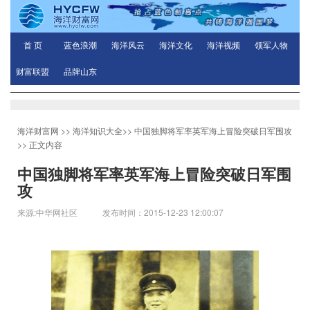
首 页
蓝色浪潮
海洋风云
海洋文化
海洋视频
领军人物
财富联盟
品牌山东
海洋财富网
>>
海洋知识大全
>>
中国独脚将军率英军海上冒险突破日军围攻
>> 正文内容
中国独脚将军率英军海上冒险突破日军围
攻
来源:中华网社区 发布时间：2015-12-23 12:00:07