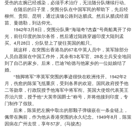
受伤的左腕已经感染，必须手术治疗，无法随分队继续行动。
在随后的日子里，突围分队在中国军民的帮助下，先后经
柳州、贵阳、昆明，通过滇缅公路到达腊戌。然后从腊戌经眉
苗、曼德勒，到达仰光。
1942
3
8
?
年
月
日
，突围分队乘“海瑞奇
杰森”号商船离开了仰
光，前往印度的加尔各答，然后通过陆路穿越印度大陆到孟
4
28
买。
月
日
，分队登上了驶往英国的船只。
67
就这样，在突围出香港岛的
名中英人员中，英军除部分
3
28
人员自愿留在中国工作外，其余有
名军官、
名士兵安全地回
?
到了自己的家乡。后来，巴迪
哈德与他家乡的一位姑娘结了
婚。
1942
2
“独脚将军”率英军突围的事迹很快在欧洲传开。
年
月，伤愈的陈策飞抵重庆，受到各界的欢迎。国民政府授予他
二等勋章，行政院授予他海军中将军衔。英国大使馆代表英王
乔治六世，授予他“大英帝国爵士”称号，并将他接到印度，专
门制作了假肢。
后来，陈策把左腕中取出的那颗子弹镶嵌在一条金链上，
1949
8
佩带在胸前，作为他从香港突围的永久纪念。
年
月，陈策
57
(
)
因病在广州去世，享年
岁。
马骏杰