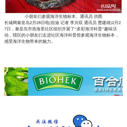
小朋友们参观海洋生物标本。通讯员
供图
2
28
(
)2
2
长城网秦皇岛
月
日电
祖迪
记者
李兴双
通讯员
曹建雄
月
7
日，秦皇岛市燕海里社区组织开展了“多彩海洋科普”趣味活
动，辖区的小朋友们走进社区海洋科普馆参观海洋生物标本，
感受海洋生物带来的魅力。