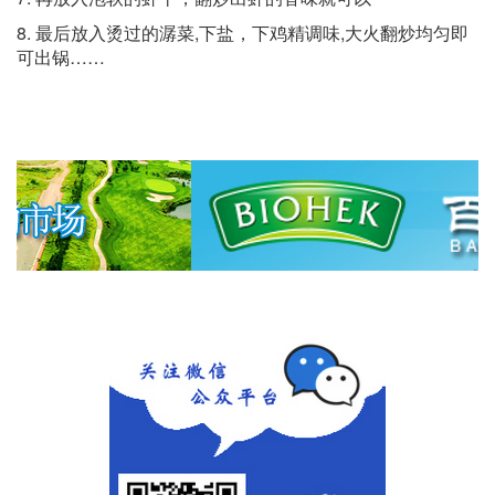
8. 最后放入烫过的潺菜,下盐，下鸡精调味,大火翻炒均匀即
可出锅……