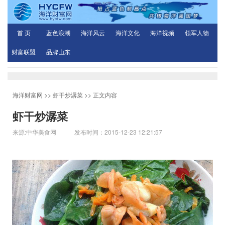
首 页
蓝色浪潮
海洋风云
海洋文化
海洋视频
领军人物
财富联盟
品牌山东
海洋财富网
>>
虾干炒潺菜
>> 正文内容
虾干炒潺菜
来源:中华美食网 发布时间：2015-12-23 12:21:57