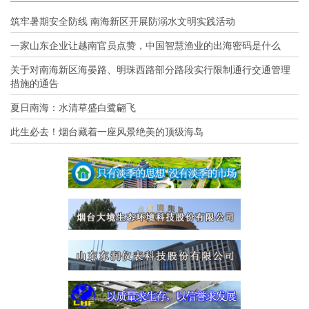
筑牢暑期安全防线 南海新区开展防溺水文明实践活动
一家山东企业让越南官员点赞，中国智慧渔业的出海密码是什么
关于对南海新区海晏路、明珠西路部分路段实行限制通行交通管理
措施的通告
夏日南海：水清草盛白鹭翩飞
此生必去！烟台藏着一座风景绝美的顶级海岛