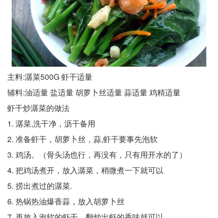
主料:潺菜500G 虾干适量
辅料:油适量 盐适量 胡萝卜丝适量 蒜适量 鸡精适量
虾干炒潺菜的做法
1. 潺菜,洗干净，沥干备用
2. 准备虾干，胡萝卜丝，蒜,虾干要事先泡软
3. 鸡汤。（骨头汤也行，再没有，只有用开水的了）
4. 把鸡汤煮开，放入潺菜，稍微煮一下就可以
5. 捞出煮过的潺菜.
6. 热锅热油爆香蒜，放入胡萝卜丝
7. 再放入泡软的虾干，翻炒出虾的香味就可以