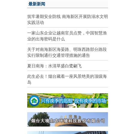
最新新闻
筑牢暑期安全防线 南海新区开展防溺水文明
实践活动
一家山东企业让越南官员点赞，中国智慧渔
业的出海密码是什么
关于对南海新区海晏路、明珠西路部分路段
实行限制通行交通管理措施的通告
夏日南海：水清草盛白鹭翩飞
此生必去！烟台藏着一座风景绝美的顶级海
岛