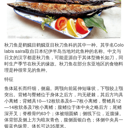
秋刀鱼是鹤鱵目鹤鱵亚目秋刀鱼科的其中一种。其学名Colo
labis saira取自日本纪伊半岛当地对此鱼种的名称。中文与
日文的汉字都是秋刀鱼，可能是源自于其体型脩长如刀，同
时生产季节在秋天的缘故。秋刀鱼在部分东亚地区的食物料
理是种很常见的鱼种。
特征
鱼体延长而纤细，侧扁。两颚向前延伸短喙状，下颚较上颚
突出。背鳍与臀鳍位于身体之后方，均无硬棘，其后方均具
小离鳍；背鳍具10—12枚软条及6—7枚小离鳍，臀鳍具12
—14枚软条及7枚小离鳍；腹鳍位于体中央之略后方；尾鳍
深开叉；脊椎骨约63个；体被细圆鳞；侧线下位，近腹缘。
体背部及侧上方为暗灰青色，腹侧面银白色；体侧中央具一
银蓝色纵带。体长可达35厘米。