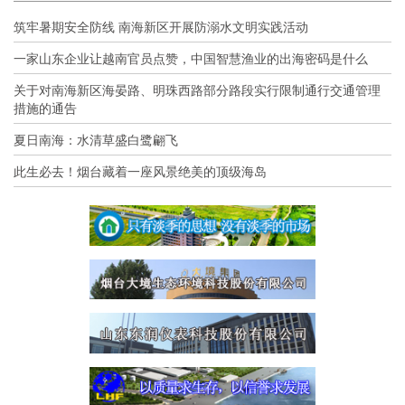
筑牢暑期安全防线 南海新区开展防溺水文明实践活动
一家山东企业让越南官员点赞，中国智慧渔业的出海密码是什么
关于对南海新区海晏路、明珠西路部分路段实行限制通行交通管理
措施的通告
夏日南海：水清草盛白鹭翩飞
此生必去！烟台藏着一座风景绝美的顶级海岛