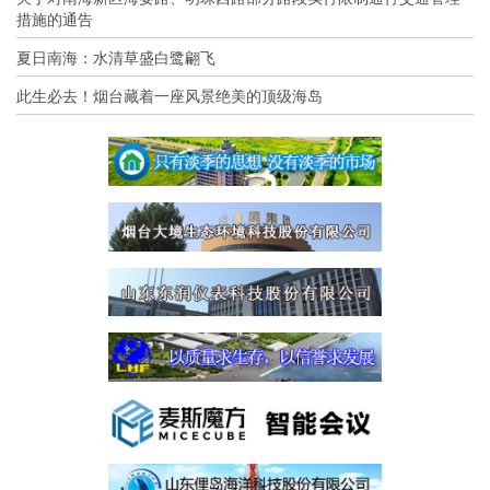
措施的通告
夏日南海：水清草盛白鹭翩飞
此生必去！烟台藏着一座风景绝美的顶级海岛