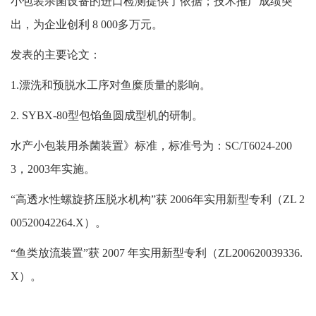
小包装杀菌设备的进口检测提供了依据；技术推广成绩突
出，为企业创利
8 000
多万元。
发表的主要论文：
1.
漂洗和预脱水工序对鱼糜质量的影响。
2. SYBX-80
型包馅鱼圆成型机的研制。
水产小包装用杀菌装置》标准，标准号为：
SC/T6024-200
3
，
2003
年实施。
“
高透水性螺旋挤压脱水机构
”
获
2006
年实用新型专利（
ZL 2
00520042264.X
）。
“
鱼类放流装置
”
获
2007
年实用新型专利（
ZL200620039336.
X
）。