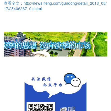
查看全文：
http://news.ifeng.com/gundong/detail_2013_05/
17/25406367_0.shtml