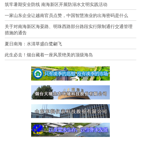
筑牢暑期安全防线 南海新区开展防溺水文明实践活动
一家山东企业让越南官员点赞，中国智慧渔业的出海密码是什么
关于对南海新区海晏路、明珠西路部分路段实行限制通行交通管理
措施的通告
夏日南海：水清草盛白鹭翩飞
此生必去！烟台藏着一座风景绝美的顶级海岛