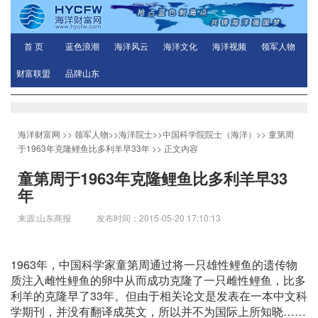
首 页
蓝色浪潮
海洋风云
海洋文化
海洋视频
领军人物
财富联盟
品牌山东
海洋财富网
>>
领军人物
>>
海洋院士
>>
中国科学院院士（海洋）
>>
童第周
于1963年克隆鲤鱼比多利羊早33年
>> 正文内容
童第周于1963年克隆鲤鱼比多利羊早33
年
来源:山东商报 发布时间：2015-05-20 17:10:13
1963年，中国科学家童第周通过将一只雄性鲤鱼的遗传物
质注入雌性鲤鱼的卵中从而成功克隆了一只雌性鲤鱼，比多
利羊的克隆早了33年。但由于相关论文是发表在一本中文科
学期刊，并没有翻译成英文，所以并不为国际上所知晓……