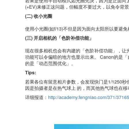
若果是使用半自动模式如光圈先决，因为是正面向
(+EV)来修正这问题，但幅度不要过大，以免令背
(二) 收小光圈
使用小光圈(如f/13)不但是因为面向太阳所以要
(三) 开启相机的「色阶补偿功能」
现在很多相机也会有内建的「色阶补偿功能」，让
功能可以令偏暗的地方也显示出来。 Canon的是「自动
的是「动态范围优化」。
Tips:
若果各位有留意相片参数，会发现快门是1/1250秒
因是拍摄者是在热气球上 的，而其他热气球也在移动中，
详细报道：
http://academy.fengniao.com/371/37165