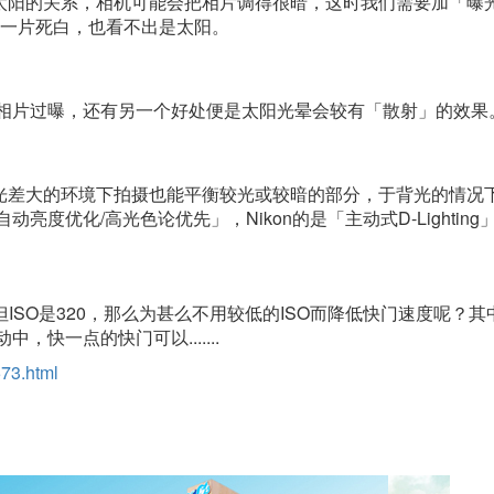
太阳的关系，相机可能会把相片调得很暗，这时我们需要加「曝
景一片死白，也看不出是太阳。
避免相片过曝，还有另一个好处便是太阳光晕会较有「散射」的效果
光差大的环境下拍摄也能平衡较光或较暗的部分，于背光的情况
亮度优化/高光色论优先」，Nikon的是「主动式D-Lighting」
但ISO是320，那么为甚么不用较低的ISO而降低快门速度呢？
快一点的快门可以.......
73.html