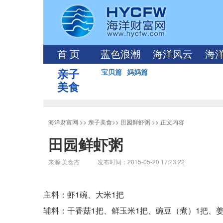
首 页
蓝色浪潮
海洋风云
海
亲子
宝贝篇
妈妈篇
美食
海洋财富网
>>
亲子美食
>>
田园鲜虾粥
>> 正文内容
田园鲜虾粥
来源:美食杰 发布时间：2015-05-20 17:23:22
主料：虾1碗、大米1把
辅料：干香菇1把、鲜玉米1把、豌豆（煮）1把、