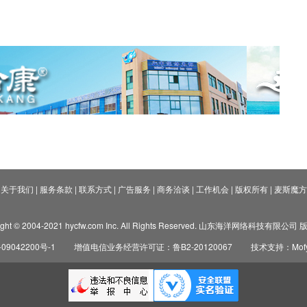
关于我们
|
服务条款
|
联系方式
|
广告服务
|
商务洽谈
|
工作机会
|
版权所有
|
麦斯魔方
ight © 2004-2021 hycfw.com Inc. All Rights Reserved. 山东海洋网络科技有限公
09042200号-1
增值电信业务经营许可证：鲁B2-20120067
技术支持：Mofyi