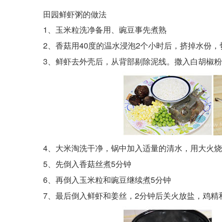
田园鲜虾粥的做法
1、玉米粒洗净备用、豌豆事先煮熟
2、香菇用40度的温水浸泡2个小时后，挤掉水份，
3、鲜虾去外壳后，从背部剔除泥线。撒入白胡椒粉
4、大米淘洗干净，锅中加入适量的清水，用大火烧
5、先倒入香菇丝煮5分钟
6、再倒入玉米粒和豌豆继续煮5分钟
7、最后倒入鲜虾和姜丝，2分钟后关火放盐，鸡精