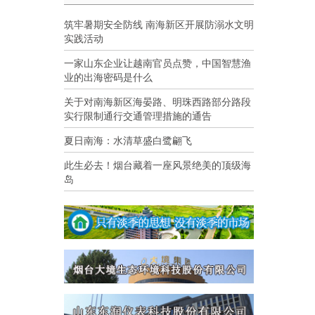
筑牢暑期安全防线 南海新区开展防溺水文明
实践活动
一家山东企业让越南官员点赞，中国智慧渔
业的出海密码是什么
关于对南海新区海晏路、明珠西路部分路段
实行限制通行交通管理措施的通告
夏日南海：水清草盛白鹭翩飞
此生必去！烟台藏着一座风景绝美的顶级海
岛