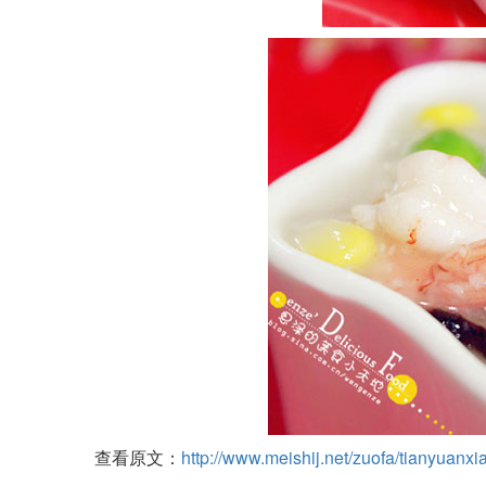
查看原文：
http://www.meishij.net/zuofa/tianyuanx