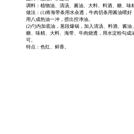
调料：植物油、清汤、酱油、大料、料酒、糖、味
做法：
(1)
将海带条用水汆透，牛肉切条用酱油喂好
用八成热油一冲，捞出控净油。
(2)
勺内加底油，葱段爆锅，加入清汤、料酒、酱油
糖、味精、大料、海带、牛肉烧透，用水淀粉勾成
可。
特点：色红、鲜香。