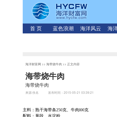
首 页
蓝色浪潮
海洋风云
海
海洋财富网
>>
海带烧牛肉
>> 正文内容
海带烧牛肉
海带烧牛肉
来源:佚名 发布时间：2015-05-21 03:39:21
主料：熟干海带条
250
克
、牛肉
l
00
克
配料：葱段、水淀粉