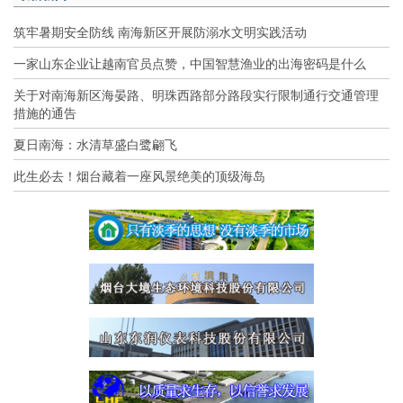
筑牢暑期安全防线 南海新区开展防溺水文明实践活动
一家山东企业让越南官员点赞，中国智慧渔业的出海密码是什么
关于对南海新区海晏路、明珠西路部分路段实行限制通行交通管理
措施的通告
夏日南海：水清草盛白鹭翩飞
此生必去！烟台藏着一座风景绝美的顶级海岛