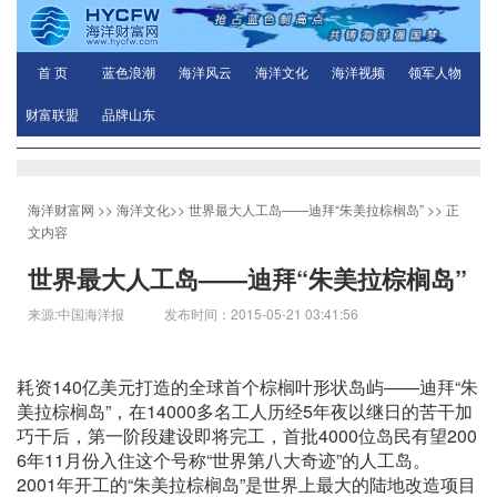
首 页
蓝色浪潮
海洋风云
海洋文化
海洋视频
领军人物
财富联盟
品牌山东
海洋财富网
>>
海洋文化
>>
世界最大人工岛——迪拜“朱美拉棕榈岛”
>> 正
文内容
世界最大人工岛——迪拜“朱美拉棕榈岛”
来源:中国海洋报 发布时间：2015-05-21 03:41:56
耗资140亿美元打造的全球首个棕榈叶形状岛屿——迪拜“朱
美拉棕榈岛”，在14000多名工人历经5年夜以继日的苦干加
巧干后，第一阶段建设即将完工，首批4000位岛民有望200
6年11月份入住这个号称“世界第八大奇迹”的人工岛。
2001年开工的“朱美拉棕榈岛”是世界上最大的陆地改造项目