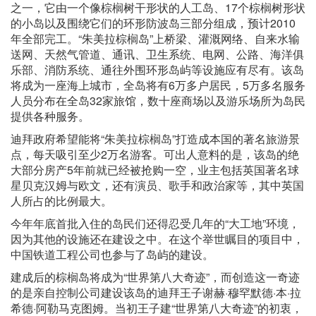
之一，它由一个像棕榈树干形状的人工岛、17个棕榈树形状
的小岛以及围绕它们的环形防波岛三部分组成，预计2010
年全部完工。“朱美拉棕榈岛”上桥梁、灌溉网络、自来水输
送网、天然气管道、通讯、卫生系统、电网、公路、海洋俱
乐部、消防系统、通往外围环形岛屿等设施应有尽有。该岛
将成为一座海上城市，全岛将有6万多户居民，5万多名服务
人员分布在全岛32家旅馆，数十座商场以及游乐场所为岛民
提供各种服务。
迪拜政府希望能将“朱美拉棕榈岛”打造成本国的著名旅游景
点，每天吸引至少2万名游客。可出人意料的是，该岛的绝
大部分房产5年前就已经被抢购一空，业主包括英国著名球
星贝克汉姆与欧文，还有演员、歌手和政治家等，其中英国
人所占的比例最大。
今年年底首批入住的岛民们还得忍受几年的“大工地”环境，
因为其他的设施还在建设之中。在这个举世瞩目的项目中，
中国铁道工程公司也参与了岛屿的建设。
建成后的棕榈岛将成为“世界第八大奇迹”，而创造这一奇迹
的是亲自控制公司建设该岛的迪拜王子谢赫·穆罕默德·本·拉
希德·阿勒马克图姆。当初王子建“世界第八大奇迹”的初衷，