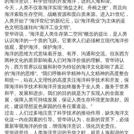
的海洋意识，科学合理的开发海洋，达到人海和谐。
今天，人类不仅靠海洋实现“渔盐之利、舟楫之便”，而且向
海洋索取生存空间、战略资源和蛋白质来源。进入21世纪，
人类开始了“海洋世纪”的新纪元，以“海洋商业”为主体的蓝
色文明迅速转向“海洋工业文明”。
管华诗说，“海洋是人类生存第二空间”概念的提出，是人类
认识海洋的一个质的飞跃。它要求人们必须树立现代海洋价
值观，爱护海洋、保护海洋。
海洋的思维方式意味着开放、有序、沟通和交流。但东西方
两种文化的差异影响着人们对海洋价值的理解。管华诗认
为，西方世界以征服和剥夺为特征的海洋文化影响了真正
的“海洋的思维”。“我们呼唤科学精神与人文精神的高度整合
和统一，站在人文理性的高度关注海洋科学技术和开发，保
障海洋科学技术和海洋开发始终服务于全人类，服务于世界
和平、发展和进步。我们的目的就是为了实现人的全面发
展，保障人类可持续发展，保证人类生存环境更加美好。因
此，建设理想蓝色家园的任务任重道远。”
过去，人们过多地注意了科学技术的推动作用，缺失海洋文
化这一内在因素的引导。管华诗认为，在新的背景下，必须
重新审视海洋的价值，增强海洋意识，强化历史责任。
管华诗坚信，人类海洋意识的升华之时，就是人海和谐的文