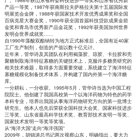
广。1986年获山东省科委科技进步一等奖和山东省优秀新
产品一等奖，1987年获南斯拉夫萨格拉夫第十五届国际发
明展览会金牌，1988年获国家技术开发优秀成果奖和全国
百病克星大赛金奖，1990年获全国首届科技贷款成果金箭
金奖和青岛市优秀新产品金花奖，1992年获美国加州世界
发明会世界成就奖……
自1990年藻酸双酯钠转为地方正式标准后，全国有近40家
工厂生产制剂，创造的产值以数十亿元计。
近年来，管华诗及其团队在利用褐藻胶、琼胶、卡拉胶和壳
聚糖制取海洋特征寡糖的关键技术上，克服许多糖类研究的
相关技术难题，取得多方面重要突破，系统建立了海洋特征
寡糖规模化制备技术体系，并构建了国内外第一个海洋糖
库。
一分耕耘，一分收获。1995年5月，管华诗当选为中国工程
院院士。他创建了我国高校第一个以海洋药物为特色的药学
本科专业，培养出我国从事海洋药物研究方向的第一批博士
研究生。他本人也先后荣获全国科技大会奖、国家科技进步
三等奖、山东省最高科学技术奖、教育部技术发明一等奖、
国家技术发明一等奖等奖项。
从“海洋大国”走向“海洋强国”
2009年，胡锦涛总书记两次视察山东，明确指出，要大力