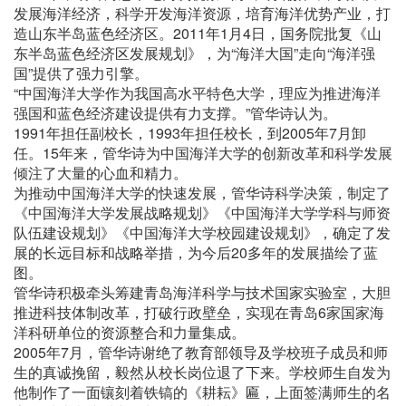
发展海洋经济，科学开发海洋资源，培育海洋优势产业，打
造山东半岛蓝色经济区。2011年1月4日，国务院批复《山
东半岛蓝色经济区发展规划》，为“海洋大国”走向“海洋强
国”提供了强力引擎。
“中国海洋大学作为我国高水平特色大学，理应为推进海洋
强国和蓝色经济建设提供有力支撑。”管华诗认为。
1991年担任副校长，1993年担任校长，到2005年7月卸
任。15年来，管华诗为中国海洋大学的创新改革和科学发展
倾注了大量的心血和精力。
为推动中国海洋大学的快速发展，管华诗科学决策，制定了
《中国海洋大学发展战略规划》《中国海洋大学学科与师资
队伍建设规划》《中国海洋大学校园建设规划》，确定了发
展的长远目标和战略举措，为今后20多年的发展描绘了蓝
图。
管华诗积极牵头筹建青岛海洋科学与技术国家实验室，大胆
推进科技体制改革，打破行政壁垒，实现在青岛6家国家海
洋科研单位的资源整合和力量集成。
2005年7月，管华诗谢绝了教育部领导及学校班子成员和师
生的真诚挽留，毅然从校长岗位退了下来。学校师生自发为
他制作了一面镶刻着铁镐的《耕耘》匾，上面签满师生的名