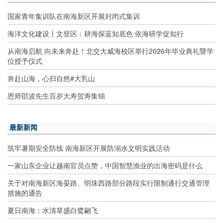
国家青年集训队在南海新区开展封闭式集训
海洋文化建设丨文登区：耕海探蓝知底色 依海研学促知行
从南海启航 向未来奔赴！北交大威海校区举行2026年毕业典礼暨学
位授予仪式
奔赴山海，心归自然#大乳山
恩师邵波先生百岁大寿贺寿集锦
最新新闻
筑牢暑期安全防线 南海新区开展防溺水文明实践活动
一家山东企业让越南官员点赞，中国智慧渔业的出海密码是什么
关于对南海新区海晏路、明珠西路部分路段实行限制通行交通管理
措施的通告
夏日南海：水清草盛白鹭翩飞