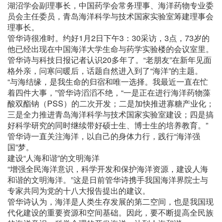
湖沼学会副理事长，中国药学会常务理事、海洋药物专业委
员会主任委员，青岛海洋科学与技术国家实验室筹建理事会
理事长。
管华诗很准时。约好1月2日下午3：30采访，3点，73岁的
他已经出现在中国海洋大学生命与药学实验楼的会议室里。
管华诗与科技日报记者认识20多年了。“老朋友”在新年见面
格外亲，问寒问暖后，话题自然进入到了“海洋”的主题。
“与海结缘，是我生命的归宿和唯一选择。我最近一直在忙
着四件大事，”管华诗滔滔不绝，“一是正在进行海洋药物藻
酸双酯钠（PSS）的二次开发；二是加快推进寡糖产业化；
三是全力推进青岛海洋科学与技术国家实验室建设；四是搞
好科学研究的同时继续带好硕士生、博士生的培养教育。”
管华诗一直关注海洋，以自己的身体力行，践行“海洋强
国”梦。
建设“人海和谐”的文明海洋
“增强全民海洋意识，科学开发和保护海洋资源，建设人海
和谐的文明海洋。”这是日前管华诗携手我国海洋界院士与
专家共同为党的十八大报告提出的建议。
管华诗认为，海洋是人类生存发展的第二空间，也是我国现
代化建设的重要资源和空间基础。因此，要不断提高全民族