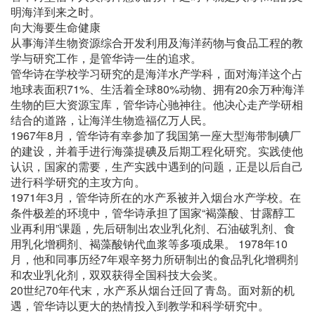
明海洋到来之时。
向大海要生命健康
从事海洋生物资源综合开发利用及海洋药物与食品工程的教
学与研究工作，是管华诗一生的追求。
管华诗在学校学习研究的是海洋水产学科，面对海洋这个占
地球表面积71%、生活着全球80%动物、拥有20余万种海洋
生物的巨大资源宝库，管华诗心驰神往。他决心走产学研相
结合的道路，让海洋生物造福亿万人民。
1967年8月，管华诗有幸参加了我国第一座大型海带制碘厂
的建设，并着手进行海藻提碘及后期工程化研究。实践使他
认识，国家的需要，生产实践中遇到的问题，正是以后自己
进行科学研究的主攻方向。
1971年3月，管华诗所在的水产系被并入烟台水产学校。在
条件极差的环境中，管华诗承担了国家“褐藻酸、甘露醇工
业再利用”课题，先后研制出农业乳化剂、石油破乳剂、食
用乳化增稠剂、褐藻酸钠代血浆等多项成果。 1978年10
月，他和同事历经7年艰辛努力所研制出的食品乳化增稠剂
和农业乳化剂，双双获得全国科技大会奖。
20世纪70年代末，水产系从烟台迁回了青岛。面对新的机
遇，管华诗以更大的热情投入到教学和科学研究中。