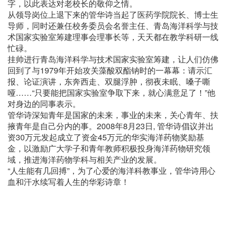
字，以此表达对老校长的敬仰之情。
从领导岗位上退下来的管华诗当起了医药学院院长、博士生
导师，同时还兼任校务委员会名誉主任、青岛海洋科学与技
术国家实验室筹建理事会理事长等，天天都在教学科研一线
忙碌。
挂帅进行青岛海洋科学与技术国家实验室筹建，让人们仿佛
回到了与1979年开始攻关藻酸双酯钠时的一幕幕：请示汇
报、论证演讲，东奔西走、双腿浮肿，彻夜未眠、嗓子嘶
哑……“只要能把国家实验室争取下来，就心满意足了！”他
对身边的同事表示。
管华诗深知青年是国家的未来，事业的未来，关心青年、扶
掖青年是自己分内的事。2008年8月23日, 管华诗倡议并出
资30万元发起成立了资金45万元的华实海洋药物奖励基
金，以激励广大学子和青年教师积极投身海洋药物研究领
域，推进海洋药物学科与相关产业的发展。
“人生能有几回搏”，为了心爱的海洋科教事业，管华诗用心
血和汗水续写着人生的华彩诗章！