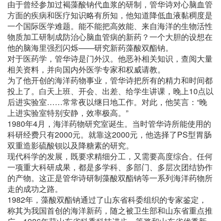
由于曾经参加过褐藻酸钠代血浆的研制，管华诗对心脑血管
方面的疾病和医疗知识略有所知，他知道降低血液黏稠度是
一个国际医学难题。能不能把高效能、来自海洋的生物活性
物质加工研制成防治心脑血管病的新药？一个大胆的设想在
他的脑海里强烈闪烁——研究新药藻酸双酯钠。
对于医药学，管华诗是门外汉。他恶补相关知识，查阅大量
相关资料，并向国内外医学专家和权威请教。
为了他开创的海洋药物事业，管华诗把所有的精力和时间都
投上了。白天上班、开会、出差、给学生讲课，晚上10点以
后进实验室……常常夜以继日地工作。对此，他笑言：“晚
上进实验室特别安静，效率极高。”
1980年4月，海洋药物研究室诞生。当时管华诗所能使用的
科研经费只有2000元。就靠这2000元，他选择了PS型胃肠
双重造影硫酸钡以及降糖素的研究。
现代科学的发展，既要求精细分工，又需要高度综合。任何
一项重大科研成果，都是多学科、多部门、多层次团结协作
的产物。这正是管华诗研制藻酸双酯钠等一系列海洋药物所
走的成功之路。
1982年，藻酸双酯钠通过了山东省科委组织的专家鉴定，
称其为我国首创的海洋新药，随之被卫生部和山东省重点推