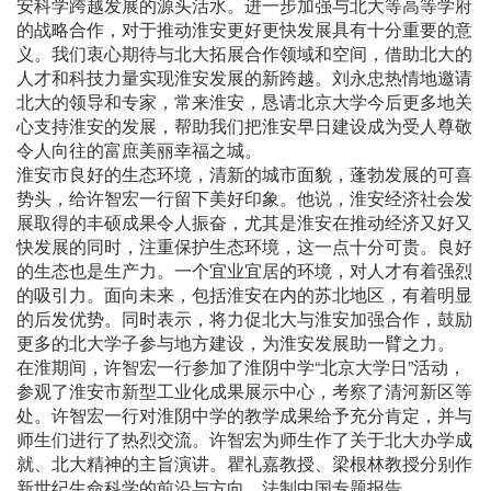
安科学跨越发展的源头活水。进一步加强与北大等高等学府
的战略合作，对于推动淮安更好更快发展具有十分重要的意
义。我们衷心期待与北大拓展合作领域和空间，借助北大的
人才和科技力量实现淮安发展的新跨越。刘永忠热情地邀请
北大的领导和专家，常来淮安，恳请北京大学今后更多地关
心支持淮安的发展，帮助我们把淮安早日建设成为受人尊敬
令人向往的富庶美丽幸福之城。
淮安市良好的生态环境，清新的城市面貌，蓬勃发展的可喜
势头，给许智宏一行留下美好印象。他说，淮安经济社会发
展取得的丰硕成果令人振奋，尤其是淮安在推动经济又好又
快发展的同时，注重保护生态环境，这一点十分可贵。良好
的生态也是生产力。一个宜业宜居的环境，对人才有着强烈
的吸引力。面向未来，包括淮安在内的苏北地区，有着明显
的后发优势。同时表示，将力促北大与淮安加强合作，鼓励
更多的北大学子参与地方建设，为淮安发展助一臂之力。
在淮期间，许智宏一行参加了淮阴中学“北京大学日”活动，
参观了淮安市新型工业化成果展示中心，考察了清河新区等
处。许智宏一行对淮阴中学的教学成果给予充分肯定，并与
师生们进行了热烈交流。许智宏为师生作了关于北大办学成
就、北大精神的主旨演讲。瞿礼嘉教授、梁根林教授分别作
新世纪生命科学的前沿与方向、法制中国专题报告。