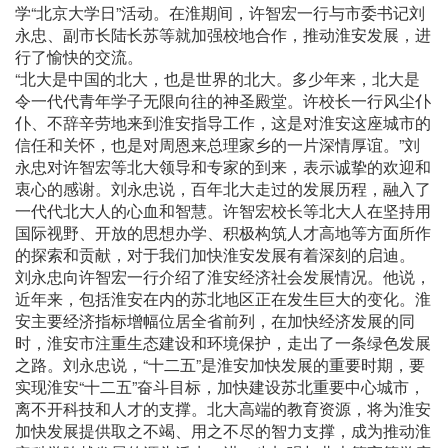
学“北京大学日”活动。在淮期间，许智宏一行与市委书记刘
永忠、副市长陆长苏等就加强校地合作，推动淮安发展，进
行了愉快的交流。
“北大是中国的北大，也是世界的北大。多少年来，北大是
令一代代青年学子无限向往的神圣殿堂。许校长一行风尘仆
仆、不辞辛劳地来到淮安指导工作，这是对淮安这座城市的
信任和关怀，也是对周恩来总理家乡的一片深情厚谊。”刘
永忠对许智宏等北大领导和专家的到来，表示诚挚的欢迎和
衷心的感谢。刘永忠说，百年北大走过的发展历程，融入了
一代代北大人的心血和智慧。许智宏校长等北大人在坚持用
国际视野、开放的思想办学、积极构筑人才高地等方面所作
的探索和贡献，对于我们加快淮安发展有着深刻的启迪。
刘永忠向许智宏一行介绍了淮安经济社会发展情况。他说，
近年来，包括淮安在内的苏北地区正在发生巨大的变化。淮
安主要经济指标增幅位居全省前列，在加快经济发展的同
时，淮安市注重生态建设和环境保护，走出了一条绿色发展
之路。刘永忠说，“十二五”是淮安加快发展的重要时期，要
实现淮安“十二五”奋斗目标，加快建设苏北重要中心城市，
离不开科技和人才的支撑。北大高端的教育资源，将为淮安
加快发展提供取之不竭、用之不尽的智力支撑，成为推动淮