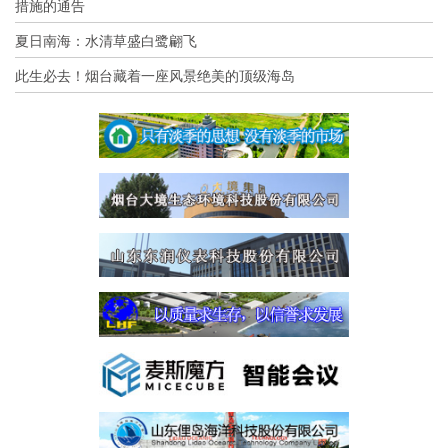
措施的通告
夏日南海：水清草盛白鹭翩飞
此生必去！烟台藏着一座风景绝美的顶级海岛