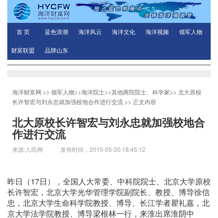
首 页
蓝色浪潮
海洋风云
海洋文化
海洋视频
领军人物
财富联盟
品牌山东
海洋财富网
>>
领军人物
>>
海洋院士
>>
其他两院院士、科学家
>>
北大原校
长许智宏与刘永忠就加强校地合作进行交流
>> 正文内容
北大原校长许智宏与刘永忠就加强校地合
作进行交流
来源:人民网 发布时间：2015-05-20 18:45:12
昨日（17日），全国人大常委、中科院院士、北京大学原校
长许智宏，北京大学光华管理学院副院长、教授、博导徐信
忠，北京大学生命科学院教授、博导、长江学者瞿礼嘉，北
京大学法学院教授、博导梁根林一行，来淮出席淮阴中