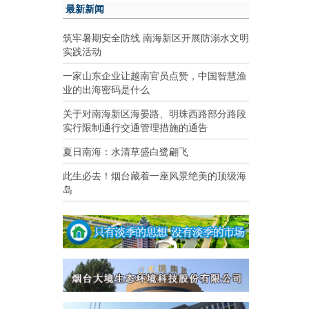
最新新闻
筑牢暑期安全防线 南海新区开展防溺水文明
实践活动
一家山东企业让越南官员点赞，中国智慧渔
业的出海密码是什么
关于对南海新区海晏路、明珠西路部分路段
实行限制通行交通管理措施的通告
夏日南海：水清草盛白鹭翩飞
此生必去！烟台藏着一座风景绝美的顶级海
岛