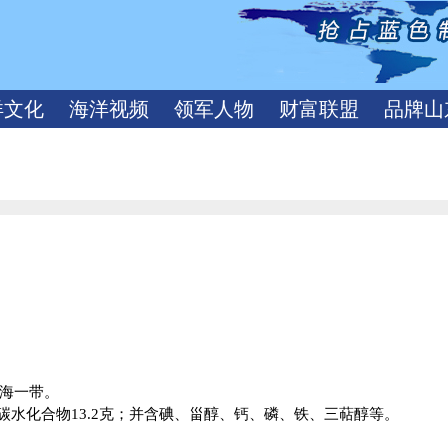
洋文化
海洋视频
领军人物
财富联盟
品牌山
海一带。
碳水化合物
13.2
克
；并含碘、甾醇、钙、磷、铁、三萜醇等。