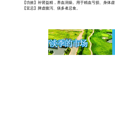
【功效】补肾益精，养血润燥。用于精血亏损、身体虚
【宜忌】脾虚腹泻、痰多者忌食。