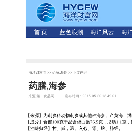
首 页
蓝色浪潮
海洋风云
海
海洋财富网
>>
药膳,海参
>> 正文内容
药膳,海参
来源:第一食品网 发布时间：2015-05-20 18:49:01
【来源】为刺参科动物刺参或其他种海参。产黄海、渤
【成分】食部
100
克
干品含蛋白质
76.5
克
，脂肪
1.1
克
，
【性味归经】甘、咸，温。入心、肾、脾、肺经。