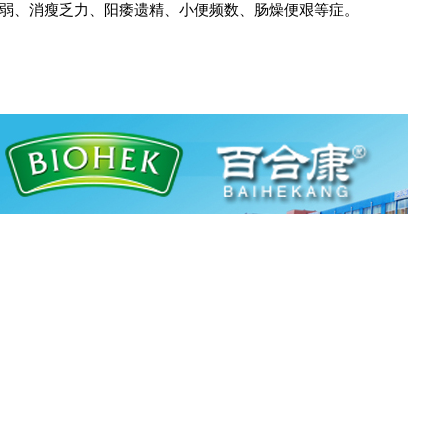
弱、消瘦乏力、阳痿遗精、小便频数、肠燥便艰等症。