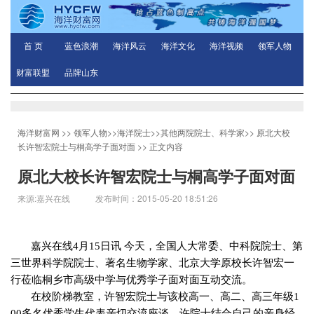
首 页
蓝色浪潮
海洋风云
海洋文化
海洋视频
领军人物
财富联盟
品牌山东
海洋财富网
>>
领军人物
>>
海洋院士
>>
其他两院院士、科学家
>>
原北大校
长许智宏院士与桐高学子面对面
>> 正文内容
原北大校长许智宏院士与桐高学子面对面
来源:嘉兴在线 发布时间：2015-05-20 18:51:26
嘉兴在线
4
月
15
日讯 今天，全国人大常委、中科院院士、第
三世界科学院院士、著名生物学家、北京大学原校长许智宏一
行莅临桐乡市高级中学与优秀学子面对面互动交流。
在校阶梯教室，许智宏院士与该校高一、高二、高三年级
1
00
多名优秀学生代表亲切交流座谈。许院士结合自己的亲身经