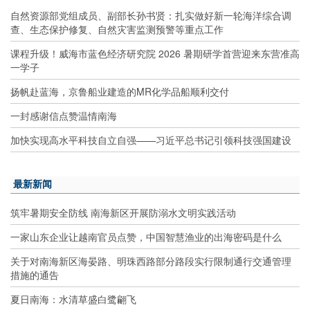
自然资源部党组成员、副部长孙书贤：扎实做好新一轮海洋综合调
查、生态保护修复、自然灾害监测预警等重点工作
课程升级！威海市蓝色经济研究院 2026 暑期研学首营迎来东营准高
一学子
扬帆赴蓝海，京鲁船业建造的MR化学品船顺利交付
一封感谢信点赞温情南海
加快实现高水平科技自立自强——习近平总书记引领科技强国建设
最新新闻
筑牢暑期安全防线 南海新区开展防溺水文明实践活动
一家山东企业让越南官员点赞，中国智慧渔业的出海密码是什么
关于对南海新区海晏路、明珠西路部分路段实行限制通行交通管理
措施的通告
夏日南海：水清草盛白鹭翩飞