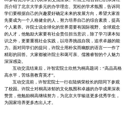
历介绍了北京大学多元的办学理念、宽松的学术氛围，告诉同
学们要根据自己的兴趣爱好确定未来的发展方向，希望大家首
先要成为一个人格健全的人，努力培养自己的综合素质，提高
个人素养。许院士说全球化的世界需要有国际视野、全球观念
的人才，他勉励大家要有社会责任担当意识，除了学习课本知
识之外，更要重视社会实践，以培养挑战自我，追求卓越的能
力。面对同学们的提问，许院士用朴实而幽默的语言一一作了
精彩的回答。大家都被许院士和蔼可亲、儒雅睿智的个人魅力
深深感染。
互动交流结束后，许智宏院士欣然为桐高题词：“高品高格
高水平，苦练善教育英才”。
互动交流前，许智宏院士一行在陆炳荣校长的陪同下参观
了校园。许院士对桐高浓郁的文化氛围和卓越的办学成果深表
赞赏，他勉励桐高继续努力，为北京大学输送更多优秀学生，
为国家培养更多杰出人才。