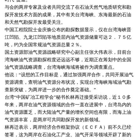
与会的两岸专家及业者共同交流了在石油天然气地质研究和勘
探开发技术方面的成果，其中有关台湾海峡、东海最新的石油
和天然气勘探开发最受关注。
中国工程院院士金庆焕公布的勘探数据显示，仅在台湾海峡晋
江凹陷、九龙江凹陷等地质层内油气资源储量可达２．７５亿
吨，约为全国常规油气资源总量２％。
国土资源部油气资源战略研究中心副主任张大伟表示，目前台
湾海峡油气资源勘探程度还远远不够，近期正在筹划中的全国
油气资源战略调查，台湾海峡海域将被作为调查重点。
他说：“设想的工作目标是，通过加强两岸合作，共同开展油气
资源调查，查明油气资源分布状况，实现台湾海峡海域油气勘
查新突破，为两岸进一步的合作奠定基础。”
台湾“中国矿冶工程学会”秘书长林再迁接受采访说，近１０多
年来，两岸在油气资源领域的合作一直在进展中，台湾岛内的
油气资源匮乏，而大陆油气产量的增长空间也有限，而海上油
气资源丰富，是两岸可共同勘探开发的新领域。
林再迁表示，两岸经济合作框架协议（ＥＣＦＡ）前不久已经
签署，这为两岸在石油化工产业、油气开采等领域开辟了新的