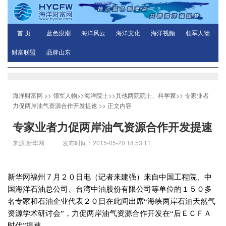
首 页
蓝色浪潮
海洋风云
海洋文化
海洋视频
领军人物
财富联盟
品牌山东
海洋财富网
>>
领军人物
>>
海洋院士
>>
其他两院院士、科学家
>>
专家业者
力促两岸油气资源合作开发提速
>> 正文内容
专家业者力促两岸油气资源合作开发提速
来源:新华网 发布时间：2015-05-20 18:53:11
新华网福州７月２０日电（记者来建强）来自中国工程院、中
国海洋石油总公司、台湾中油股份有限公司等单位的１５０多
名专家和石油企业代表２０日在此间出席“海峡两岸石油天然气
资源学术研讨会”，力促两岸油气资源合作开发在“后ＥＣＦＡ
时代”提速。