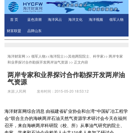
首 页
蓝色浪潮
海洋风云
海洋文化
海洋视频
领军人物
财富联盟
品牌山东
海洋财富网
>>
领军人物
>>
海洋院士
>>
其他两院院士、科学家
>>
两岸专家
和业界探讨合作勘探开发两岸油气资源
>> 正文内容
两岸专家和业界探讨合作勘探开发两岸油
气资源
来源:人民网 发布时间：2015-05-20 18:53:12
海洋财富网综合消息 由福建省矿业协会和台湾“中国矿冶工程学
会”联合主办的海峡两岸石油天然气资源学术研讨会今天在福州
召开，来自海峡两岸科研院（校、所）从事油气研究的院士、
专家、学者和石油企业相关人士共
150
多人参加了研讨会。