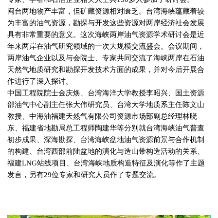
闽台两地物产丰富，但矿藏资源相对匮乏。台湾海峡蕴藏着较
为丰富的油气资源，勘探与开发这些资源对两岸经济社会发展
具有非常重要的意义。这次海峡两岸油气资源学术研讨会是近
年来两岸在油气研究领域的一次大规模交流盛会。会议期间，
两岸油气企业以及与会院士、专家共同交流了海峡两岸在石油
天然气地质研究和勘探开发技术方面的成果，并对今后开展合
作进行了深入探讨。
中国工程院院士金庆焕、台湾海洋大学教授李昭兴、国土资源
部油气中心副主任张大伟研究员、台湾大学地质系主任陈文山
教授、中海油福建天然气有限公司资源市场部副总经理林晓
东、福建省地勘局总工程师陶建华等分别就台湾海峡油气普查
初步成果、深海勘探、台湾海峡盆地油气资源前景与合作机制
的构建、台湾西部前陆盆地的演化与造山带构造活动的关系、
福建
LNG
站线项目、台湾海峡地质构造特征及演化等作了主题
发言，另有
29
位专家和研究人员作了专题交流。