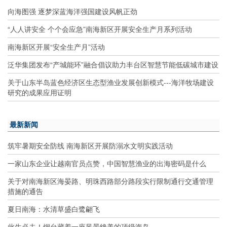
向海图强 逐梦深蓝海洋强国建设风帆正劲
“人人讲安全 个个会应急”南海新区开展安全生产月系列活动
南海新区开展“安全生产月”活动
泛华集团发布“产城能环”融合倡议助力丰台区智慧节能低碳城市建设
关于山东半岛蓝色经济区生态型渔业发展创新模式---海洋牧场建设
研究的成果应用证明
最新新闻
筑牢暑期安全防线 南海新区开展防溺水文明实践活动
一家山东企业让越南官员点赞，中国智慧渔业的出海密码是什么
关于对南海新区海晏路、明珠西路部分路段实行限制通行交通管理
措施的通告
夏日南海：水清草盛白鹭翩飞
此生必去！烟台藏着一座风景绝美的顶级海岛