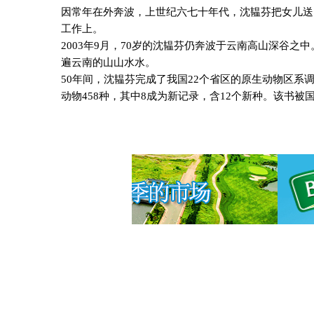
因常年在外奔波，上世纪六七十年代，沈韫芬把女儿送
工作上。
2003
年
9
月，
70
岁的沈韫芬仍奔波于云南高山深谷之中
遍云南的山山水水。
50
年间，沈韫芬完成了我国
22
个省区的原生动物区系
动物
458
种，其中
8
成为新记录，含
12
个新种。该书被