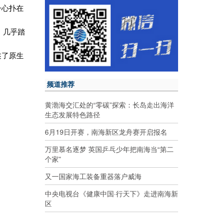
一心扑在
，几乎踏
述了原生
频道推荐
黄渤海交汇处的“零碳”探索：长岛走出海洋
生态发展特色路径
6月19日开赛，南海新区龙舟赛开启报名
万里慕名逐梦 英国乒乓少年把南海当“第二
个家”
又一国家海工装备重器落户威海
中央电视台《健康中国·行天下》走进南海新
区