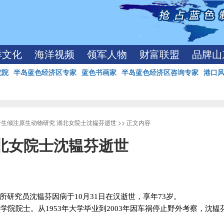
洋文化
海洋视频
领军人物
财富联盟
品牌山
究院
半岛蓝色经济区专家
蓝色书画家
半岛蓝色经济区咨询专家
港口
一生倾注原生动物研究 湖北女院士沈韫芬逝世
>> 正文内容
北女院士沈韫芬逝世
所研究员沈韫芬因病于
10
月
31
日在汉逝世，享年
73
岁。
科学院院士。从
1953
年大学毕业到
2003
年因车祸停止野外考察，沈韫