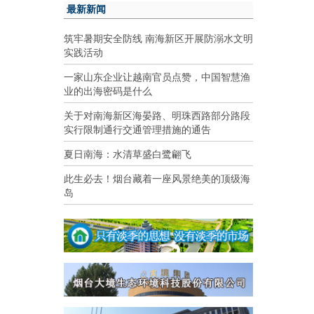
最新新闻
筑牢暑期安全防线 南海新区开展防溺水文明
实践活动
一家山东企业让越南官员点赞，中国智慧渔
业的出海密码是什么
关于对南海新区海晏路、明珠西路部分路段
实行限制通行交通管理措施的通告
夏日南海：水清草盛白鹭翩飞
此生必去！烟台藏着一座风景绝美的顶级海
岛