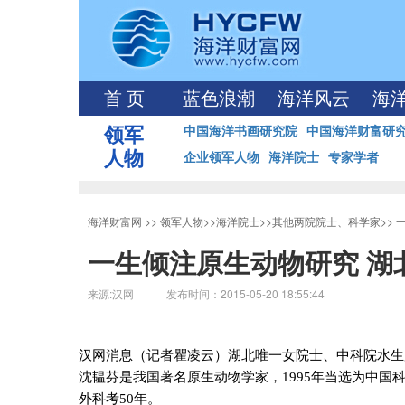
首 页
蓝色浪潮
海洋风云
海
领军
中国海洋书画研究院
中国海洋财富研
人物
企业领军人物
海洋院士
专家学者
海洋财富网
>>
领军人物
>>
海洋院士
>>
其他两院院士、科学家
>>
一生倾注原生动物研究 湖
来源:汉网 发布时间：2015-05-20 18:55:44
汉网消息（记者瞿凌云）湖北唯一女院士、中科院水生
沈韫芬是我国著名原生动物学家，
1995
年当选为中国
外科考
50
年。