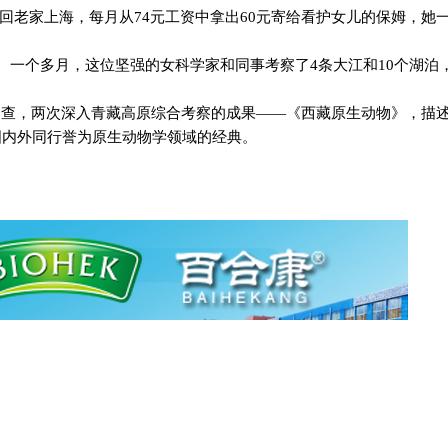
回老家上海，每月从
74
元工资中拿出
60
元寄给看护女儿的保姆，她
。一个多月，这位坚强的女科学家和同事考察了
4
条大江和
10
个湖泊
调查，两次深入青藏高原综合考察的成果——《西藏原生动物》，描
国内外同行誉为原生动物学领域的经典。