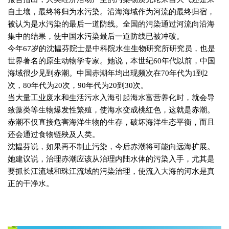
自土壤，最终将归为水污染。沿海海域作为河流的最终归宿，
被认为是水污染的最后一道防线。全国的污染通过河流向沿海
集中的结果，使中国水污染最后一道防线已被冲破。
今年
67
岁的沈韫芬院士是中科院水生生物研究所研究员，也是
世界著名的原生动物学专家。她说，本世纪
60
年代以前，中国
海域很少见到赤潮。中国赤潮年均出现频次在
70
年代为
1
到
2
次，
80
年代为
20
次，
90
年代为
20
到
30
次。
当大量工业废水和生活污水入海引起海水富营养化时，就会导
致藻类等生物爆发性繁殖，使海水变成桃红色，这就是赤潮。
赤潮不仅直接危害海洋生物的生存，破坏海洋生态平衡，而且
还会通过食物链殃及人类。
沈韫芬说，如果再不制止污染，今后赤潮将可能向远海扩展。
她建议说，治理赤潮应该从治理内陆水体的污染入手，尤其是
要抓长江流域和珠江流域的污染治理，使流入大海的河水是真
正的干净水。