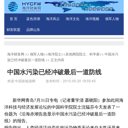
首 页
蓝色浪潮
海洋风云
海洋文化
海洋视频
领军人物
财富联盟
品牌山东
海洋财富网
>>
领军人物
>>
海洋院士
>>
其他两院院士、科学家
>>
中国水污
染已经冲破最后一道防线
>> 正文内容
中国水污染已经冲破最后一道防线
来源:中国新能源网 发布时间：2015-05-20 18:55:45
新华网青岛
7
月
31
日专电（记者董学清 聂晓阳）参加此间海
洋科技与经济发展论坛的中国科学院院士沈韫芬今天发表了一
份题为《沿海赤潮告急显示中国水污染已经冲破最后一道防
线》的报告。
报告指出，人类经济活动产生的污染物质无论来自大气还是来