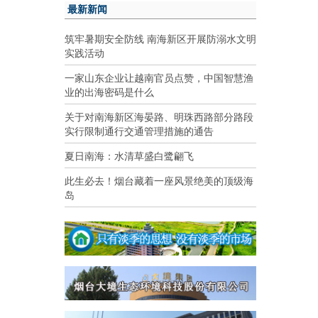
最新新闻
筑牢暑期安全防线 南海新区开展防溺水文明
实践活动
一家山东企业让越南官员点赞，中国智慧渔
业的出海密码是什么
关于对南海新区海晏路、明珠西路部分路段
实行限制通行交通管理措施的通告
夏日南海：水清草盛白鹭翩飞
此生必去！烟台藏着一座风景绝美的顶级海
岛