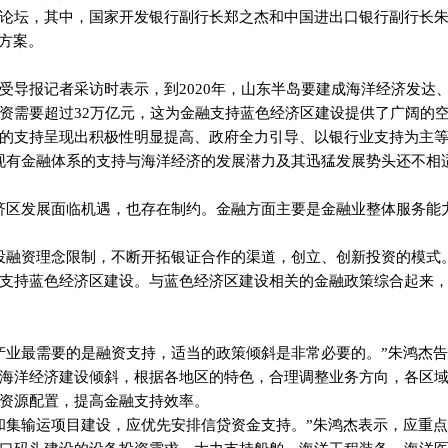
论坛，其中，国家开发银行副行长郑之杰和中国进出口银行副行长
方案。
受导报记者采访时表示，到
2020
年，山东半岛要建成海洋经济发达
资需要超过
32
万亿元，这为金融支持蓝色经济区建设提供了广阔的
的支持呈现出积极性明显提高、政府全力引导、以银行业支持为主
现有金融体系的支持与海洋经济的发展潜力及其迅猛发展势头还不相
济区发展面临机遇，也存在制约。金融方面主要是金融业整体服务能
投融资理念限制，不断开拓银证合作的渠道，创立、创新投资的模式
支持蓝色经济区建设。与蓝色经济区建设相关的金融政策综合起来
产业最需要的是融资支持，适当的政策倾斜是非常必要的。”朱鸿杰
海洋经济建设倾斜，根据各地区的特色，合理调整业务方向，各区
资源配置，提高金融支持效率。
和集输运项目建设，应优先安排信贷资金支持。”朱鸿杰表示，应重