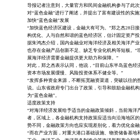
导报记者注意到，大量官方和民间金融机构参与了此次
对“蓝色金融”进行了阐述，并提出了富有建设性的实施
加快“蓝色金融”发展
“加快蓝色经济区建设，金融大有可为。”郑之杰
28
日接
构优化、人与自然和谐的蓝色经济区，估计固定资产投
据朱鸿杰介绍，国内金融业对海洋经济及相关海洋产业
也存在金融产品创新不足、缺乏专业化机构等短板。“
展海洋经济需要金融提供更大助力和保障。”
对此，郑之杰表示认同，他说，“目前山东半岛蓝色经
资本市场发展缓慢、风险投资体系不健全等。”
“发挥多种资金来源，不断拓宽融资渠道，突破以往的
说。山东省政府专门出台了政策，引导和鼓励金融机构
为“蓝色金融”。
适度政策支持
“对海洋经济发展给予适当的金融政策倾斜，当前海洋
者，区域上，各金融机构支持政策应适当向沿海地区的
势不同，金融政策方向也应实现差别化，着力优化金融
“而在产业方面，对重大港口基础设施、物资储备基地