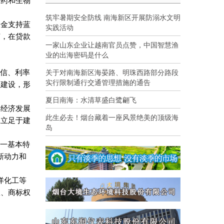
医药和生物
筑牢暑期安全防线 南海新区开展防溺水文明
资金支持蓝
实践活动
节，在贷款
一家山东企业让越南官员点赞，中国智慧渔
业的出海密码是什么
关于对南海新区海晏路、明珠西路部分路段
授信、利率
实行限制通行交通管理措施的通告
区建设，形
夏日南海：水清草盛白鹭翩飞
洋经济发展
此生必去！烟台藏着一座风景绝美的顶级海
应立足于建
岛
这一基本特
新动力和
洋化工等
权、商标权