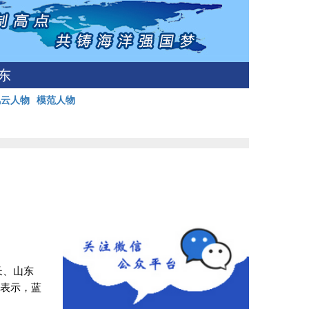
东
风云人物
模范人物
长、山东
时表示，蓝