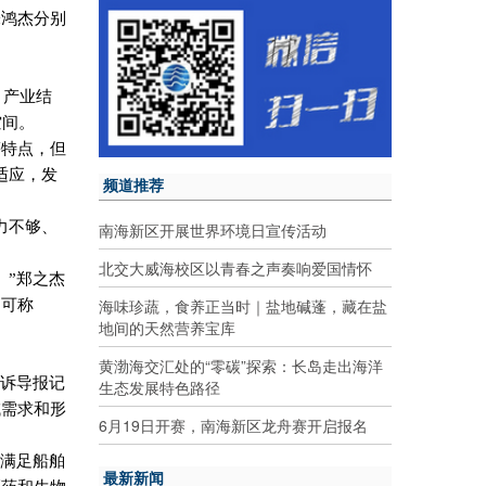
朱鸿杰分别
、产业结
空间。
等特点，但
适应，发
频道推荐
力不够、
南海新区开展世界环境日宣传活动
北交大威海校区以青春之声奏响爱国情怀
。”郑之杰
海味珍蔬，食养正当时｜盐地碱蓬，藏在盐
，可称
地间的天然营养宝库
黄渤海交汇处的“零碳”探索：长岛走出海洋
告诉导报记
生态发展特色路径
域需求和形
6月19日开赛，南海新区龙舟赛开启报名
点满足船舶
最新新闻