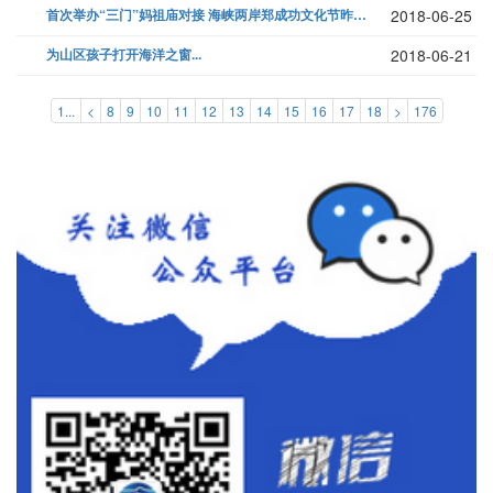
首次举办“三门”妈祖庙对接 海峡两岸郑成功文化节昨落幕...
2018-06-25
为山区孩子打开海洋之窗...
2018-06-21
1...
<
8
9
10
11
12
13
14
15
16
17
18
>
176