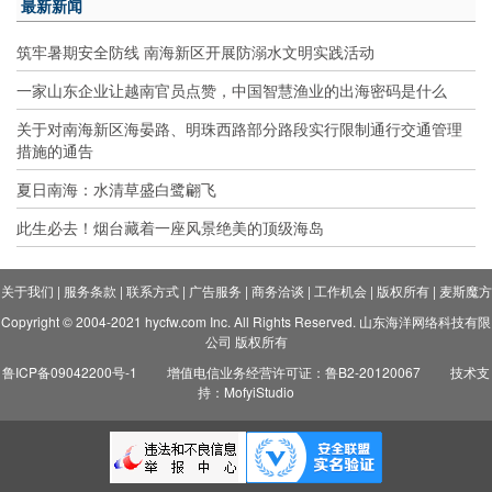
最新新闻
筑牢暑期安全防线 南海新区开展防溺水文明实践活动
一家山东企业让越南官员点赞，中国智慧渔业的出海密码是什么
关于对南海新区海晏路、明珠西路部分路段实行限制通行交通管理
措施的通告
夏日南海：水清草盛白鹭翩飞
此生必去！烟台藏着一座风景绝美的顶级海岛
关于我们
|
服务条款
|
联系方式
|
广告服务
|
商务洽谈
|
工作机会
|
版权所有
|
麦斯魔方
Copyright © 2004-2021 hycfw.com Inc. All Rights Reserved. 山东海洋网络科技有限
公司 版权所有
鲁ICP备09042200号-1
增值电信业务经营许可证：鲁B2-20120067
技术支
持：MofyiStudio