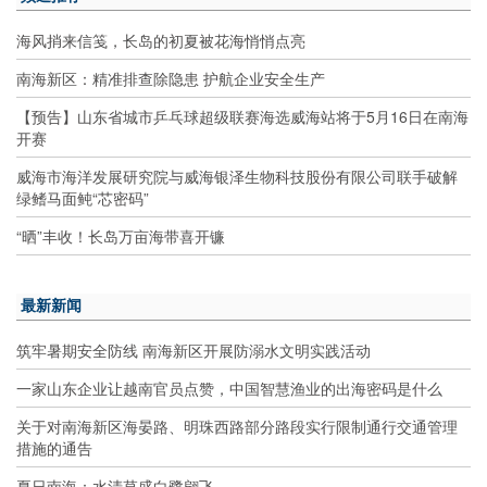
海风捎来信笺，长岛的初夏被花海悄悄点亮
南海新区：精准排查除隐患 护航企业安全生产
【预告】山东省城市乒乓球超级联赛海选威海站将于5月16日在南海
开赛
威海市海洋发展研究院与威海银泽生物科技股份有限公司联手破解
绿鳍马面鲀“芯密码”
“晒”丰收！长岛万亩海带喜开镰
最新新闻
筑牢暑期安全防线 南海新区开展防溺水文明实践活动
一家山东企业让越南官员点赞，中国智慧渔业的出海密码是什么
关于对南海新区海晏路、明珠西路部分路段实行限制通行交通管理
措施的通告
夏日南海：水清草盛白鹭翩飞