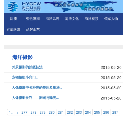
首 页
蓝色浪潮
海洋风云
海洋文化
海洋视频
领军人物
财富联盟
品牌山东
海洋摄影
外景摄影的拍摄技法...
2015-05-20
宠物拍照小窍门...
2015-05-20
人像摄影中各种光的作用及用法...
2015-05-20
人像摄影技巧——测光与曝光...
2015-05-20
1...
<
277
278
279
280
281
282
283
284
285
286
287