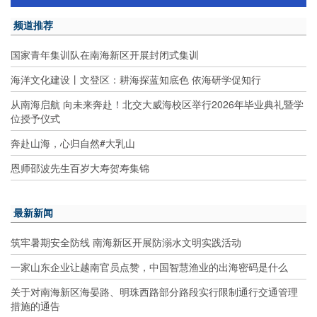
频道推荐
国家青年集训队在南海新区开展封闭式集训
海洋文化建设丨文登区：耕海探蓝知底色 依海研学促知行
从南海启航 向未来奔赴！北交大威海校区举行2026年毕业典礼暨学
位授予仪式
奔赴山海，心归自然#大乳山
恩师邵波先生百岁大寿贺寿集锦
最新新闻
筑牢暑期安全防线 南海新区开展防溺水文明实践活动
一家山东企业让越南官员点赞，中国智慧渔业的出海密码是什么
关于对南海新区海晏路、明珠西路部分路段实行限制通行交通管理
措施的通告