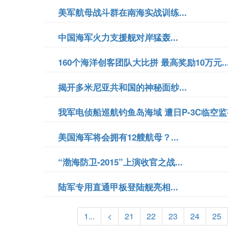
美军航母战斗群在南海实战训练...
中国海军火力支援舰对岸猛轰...
160个海洋创客团队大比拼 最高奖励10万元..
揭开多米尼亚共和国的神秘面纱...
我军电侦船巡航钓鱼岛海域 遭日P-3C临空监视
美国海军将会拥有12艘航母？...
“渤海防卫-2015”上演收官之战...
陆军专用直通甲板登陆舰亮相...
1...
<
21
22
23
24
25