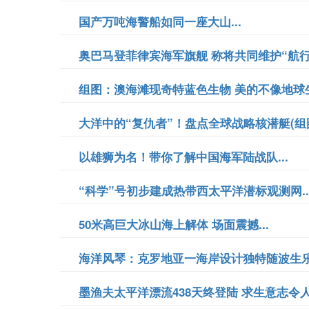
国产万吨海警船如同一座大山...
奥巴马登菲律宾海军旗舰 称将共同维护“航行自
组图：澳海滩现奇特蓝色生物 美的不像地球生物
大洋中的“复仇者”！盘点全球战略核潜艇(组图)
以雄狮为名！带你了解中国海军陆战队...
“科学”号初步建成热带西太平洋潜标观测网..
50米高巨大冰山海上解体 场面震撼...
海洋风琴：克罗地亚一海岸设计独特随波生乐.
墨渔夫太平洋漂流438天终登陆 求生意志令人佩