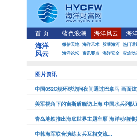
首 页
蓝色浪潮
海洋风云
海
海洋
微信天地
海洋艺术
胶莱海河
热门话
风云
海洋论坛
资讯要点
海洋安全
灾难动
图片资讯
中国052C舰环球访问夜间通过巴拿马 画面炫丽
美军视角下的宙斯盾舰访上海 中国水兵列队迎接
青岛地铁推出海底世界主题车厢 海洋动物惟妙惟
中韩海军联合演练女兵互相交流...