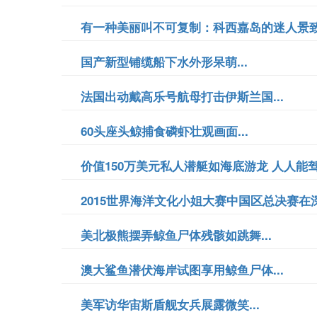
有一种美丽叫不可复制：科西嘉岛的迷人景致.
国产新型铺缆船下水外形呆萌...
法国出动戴高乐号航母打击伊斯兰国...
60头座头鲸捕食磷虾壮观画面...
价值150万美元私人潜艇如海底游龙 人人能驾驶
2015世界海洋文化小姐大赛中国区总决赛在深
美北极熊摆弄鲸鱼尸体残骸如跳舞...
澳大鲨鱼潜伏海岸试图享用鲸鱼尸体...
美军访华宙斯盾舰女兵展露微笑...