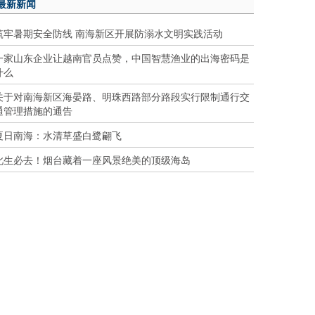
最新新闻
筑牢暑期安全防线 南海新区开展防溺水文明实践活动
一家山东企业让越南官员点赞，中国智慧渔业的出海密码是
什么
关于对南海新区海晏路、明珠西路部分路段实行限制通行交
通管理措施的通告
夏日南海：水清草盛白鹭翩飞
此生必去！烟台藏着一座风景绝美的顶级海岛