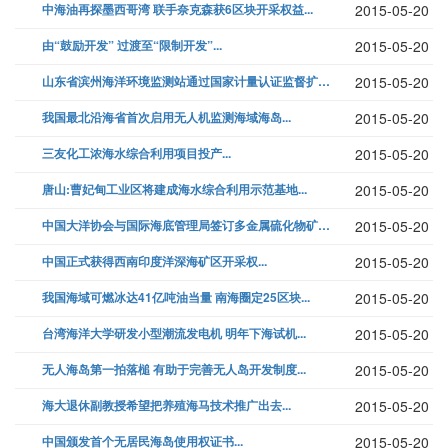
中海油再探墨西哥湾 联手奈克森获6区块开采权益...
2015-05-20
由“鼓励开发” 过渡至“限制开发”...
2015-05-20
山东省滨州海洋环境监测站通过国家计量认证监督扩项评审...
2015-05-20
我国最北沿海省首次启用无人机监测海域海岛...
2015-05-20
三友化工浓海水综合利用项目投产...
2015-05-20
唐山:曹妃甸工业区将建成海水综合利用示范基地...
2015-05-20
中国大洋协会与国际海底管理局签订多金属硫化物矿区勘探合同...
2015-05-20
中国正式获得西南印度洋深海矿区开采权...
2015-05-20
我国海域可燃冰达41亿吨油当量 南海圈定25区块...
2015-05-20
台湾海洋大学研发小型潮流发电机 明年下海试机...
2015-05-20
无人海岛第一拍落槌 有助于完善无人岛开发制度...
2015-05-20
海大退休副教授希望把养殖海马技术推广出去...
2015-05-20
中国颁发首个无居民海岛使用权证书...
2015-05-20