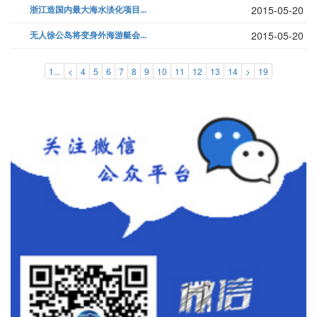
浙江造国内最大海水淡化项目...
2015-05-20
无人徐公岛将变身外海游艇会...
2015-05-20
1...
<
4
5
6
7
8
9
10
11
12
13
14
>
19